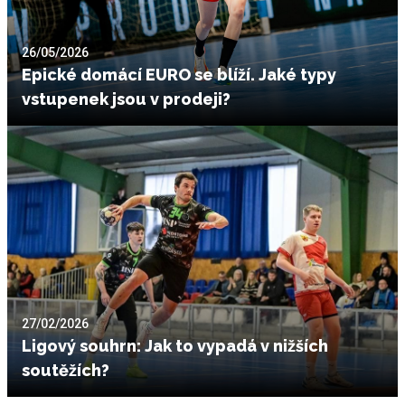
26/05/2026
Epické domácí EURO se blíží. Jaké typy
vstupenek jsou v prodeji?
27/02/2026
Ligový souhrn: Jak to vypadá v nižších
soutěžích?