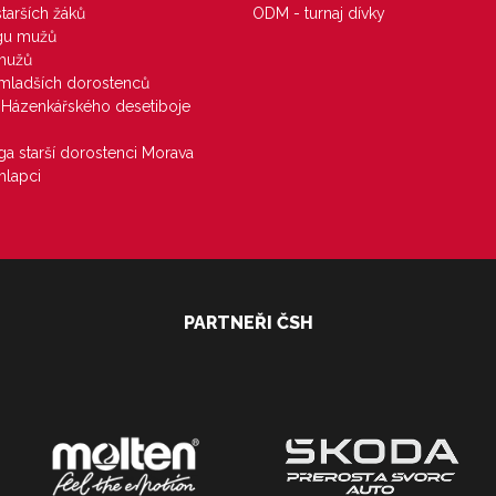
starších žáků
ODM - turnaj dívky
igu mužů
 mužů
u mladších dorostenců
j Házenkářského desetiboje
iga starší dorostenci Morava
hlapci
PARTNEŘI ČSH