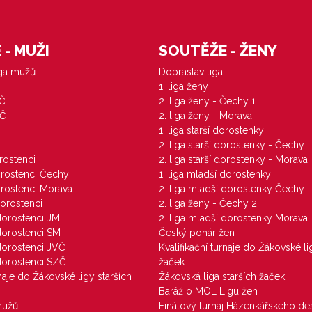
- MUŽI
SOUTĚŽE - ŽENY
iga mužů
Doprastav liga
1. liga ženy
VČ
2. liga ženy - Čechy 1
ZČ
2. liga ženy - Morava
1. liga starší dorostenky
M
2. liga starší dorostenky - Čechy
orostenci
2. liga starší dorostenky - Morava
dorostenci Čechy
1. liga mladší dorostenky
dorostenci Morava
2. liga mladší dorostenky Čechy
dorostenci
2. liga ženy - Čechy 2
 dorostenci JM
2. liga mladší dorostenky Morava
 dorostenci SM
Český pohár žen
 dorostenci JVČ
Kvalifikační turnaje do Žákovské li
 dorostenci SZČ
žaček
rnaje do Žákovské ligy starších
Žákovská liga starších žaček
Baráž o MOL Ligu žen
mužů
Finálový turnaj Házenkářského des