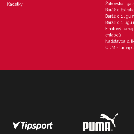
Žákovská liga 
Kadetky
Baráž o Extral
Baráž o 1.ligu
Baráž o 1. lig
Finálový turna
chlapců
Nadstavba 2. l
ODM - turnaj c