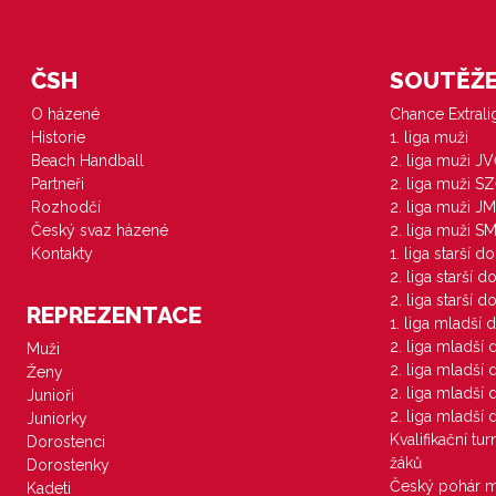
ČSH
SOUTĚŽE 
O házené
Chance Extral
Historie
1. liga muži
Beach Handball
2. liga muži J
Partneři
2. liga muži S
Rozhodčí
2. liga muži JM
Český svaz házené
2. liga muži S
Kontakty
1. liga starší d
2. liga starší 
2. liga starší 
REPREZENTACE
1. liga mladší 
2. liga mladší
Muži
2. liga mladší
Ženy
2. liga mladší
Junioři
2. liga mladší
Juniorky
Kvalifikační tu
Dorostenci
žáků
Dorostenky
Český pohár 
Kadeti