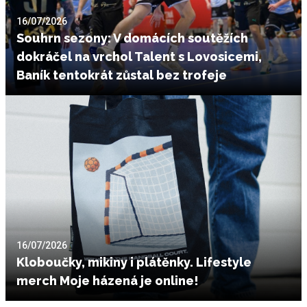
16/07/2026
Souhrn sezony: V domácích soutěžích
dokráčel na vrchol Talent s Lovosicemi,
Baník tentokrát zůstal bez trofeje
16/07/2026
Kloboučky, mikiny i plátěnky. Lifestyle
merch Moje házená je online!