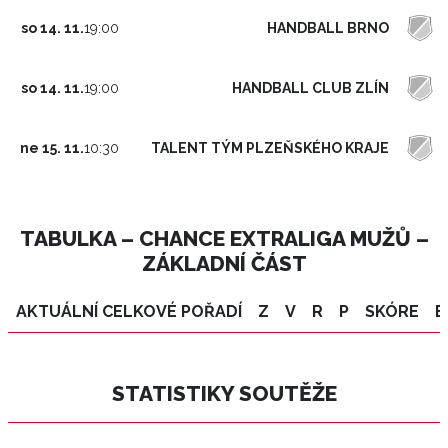
HANDBALL BRNO
so 14. 11.
19:00
HANDBALL CLUB ZLÍN
so 14. 11.
19:00
TALENT TÝM PLZEŇSKÉHO KRAJE
ne 15. 11.
10:30
TABULKA – CHANCE EXTRALIGA MUŽŮ –
ZÁKLADNÍ ČÁST
AKTUÁLNÍ CELKOVÉ POŘADÍ
Z
V
R
P
SKÓRE
B
STATISTIKY SOUTĚŽE