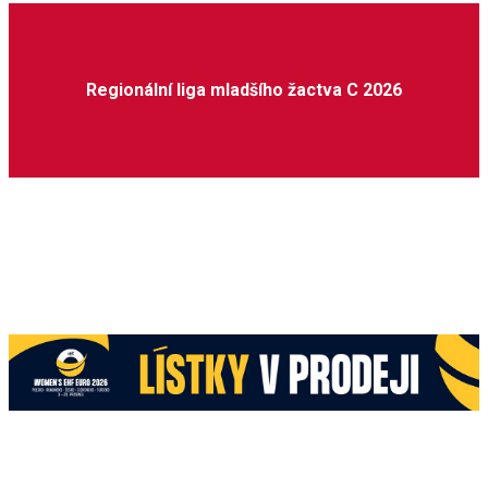
Regionální liga mladšího žactva C 2026