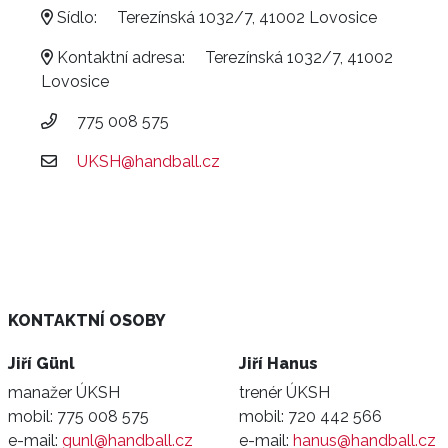
Sídlo:
Terezínská 1032/7, 41002 Lovosice
Kontaktní adresa:
Terezínská 1032/7, 41002
Lovosice
775 008 575
UKSH@handball.cz
KONTAKTNÍ OSOBY
Jiří Günl
Jiří Hanus
manažer ÚKSH
trenér ÚKSH
mobil:
775 008 575
mobil:
720 442 566
e-mail:
gunl@handball.cz
e-mail:
hanus@handball.cz