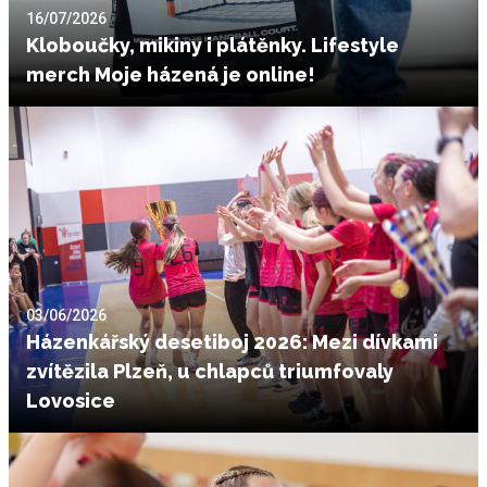
16/07/2026
Kloboučky, mikiny i plátěnky. Lifestyle
merch Moje házená je online!
03/06/2026
Házenkářský desetiboj 2026: Mezi dívkami
zvítězila Plzeň, u chlapců triumfovaly
Lovosice