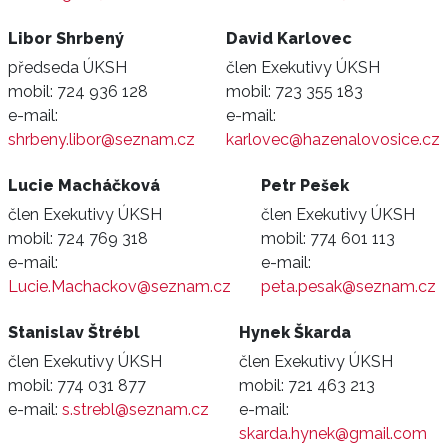
Libor Shrbený
David Karlovec
předseda ÚKSH
člen Exekutivy ÚKSH
mobil:
724 936 128
mobil:
723 355 183
e-mail:
e-mail:
shrbeny.libor@seznam.cz
karlovec@hazenalovosice.cz
Lucie Macháčková
Petr Pešek
člen Exekutivy ÚKSH
člen Exekutivy ÚKSH
mobil:
724 769 318
mobil:
774 601 113
e-mail:
e-mail:
Lucie.Machackov@seznam.cz
peta.pesak@seznam.cz
Stanislav Štrébl
Hynek Škarda
člen Exekutivy ÚKSH
člen Exekutivy ÚKSH
mobil:
774 031 877
mobil:
721 463 213
e-mail:
s.strebl@seznam.cz
e-mail:
skarda.hynek@gmail.com