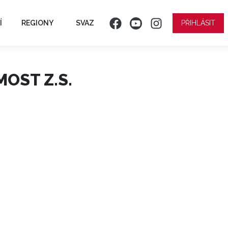
Í
REGIONY
SVAZ
PŘIHLÁSIT
OST Z.S.