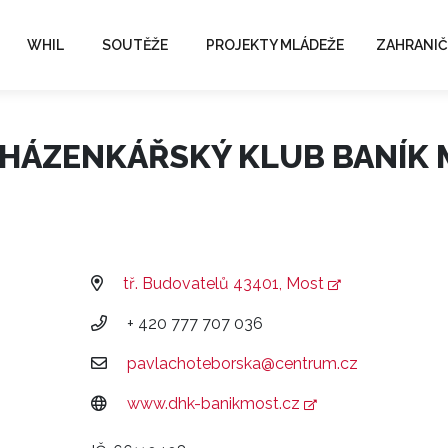
WHIL
SOUTĚŽE
PROJEKTY MLÁDEŽE
ZAHRANIČ
HÁZENKÁŘSKÝ KLUB BANÍK M
tř. Budovatelů 43401, Most
+ 420 777 707 036
pavlachoteborska@centrum.cz
www.dhk-banikmost.cz