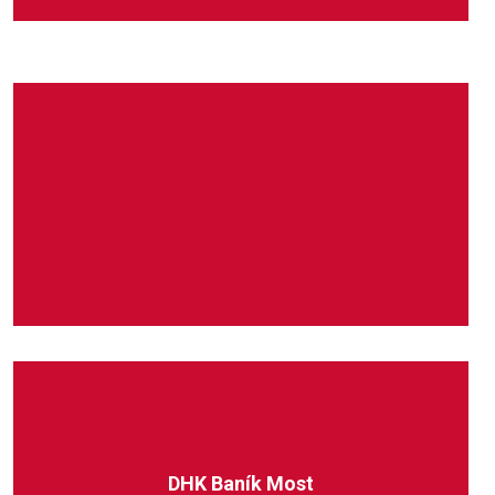
1. liga starší dorostenky
DHK Baník Most