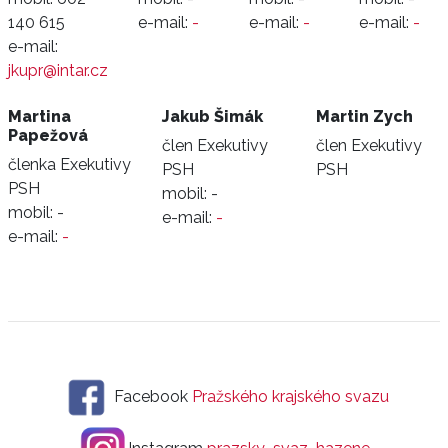
140 615
e-mail:
-
e-mail:
-
e-mail:
-
e-mail:
jkupr@intar.cz
Martina
Jakub Šimák
Martin Zych
Papežová
člen Exekutivy
člen Exekutivy
členka Exekutivy
PSH
PSH
PSH
mobil:
-
mobil:
-
e-mail:
-
e-mail:
-
Facebook
Pražského krajského svazu