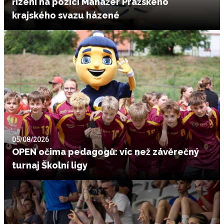
řízení na pozici Manažer Pražského
krajského svazu házené
05/08/2026
OPEN očima pedagogů: víc než závěrečný
turnaj Školní ligy