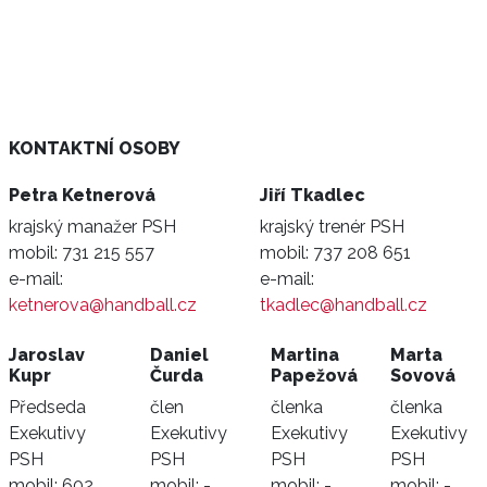
KONTAKTNÍ OSOBY
Petra Ketnerová
Jiří Tkadlec
krajský manažer PSH
krajský trenér PSH
mobil:
731 215 557
mobil:
737 208 651
e-mail:
e-mail:
ketnerova@handball.cz
tkadlec@handball.cz
Jaroslav
Daniel
Martina
Marta
Kupr
Čurda
Papežová
Sovová
Předseda
člen
členka
členka
Exekutivy
Exekutivy
Exekutivy
Exekutivy
PSH
PSH
PSH
PSH
mobil:
602
mobil:
-
mobil:
-
mobil:
-