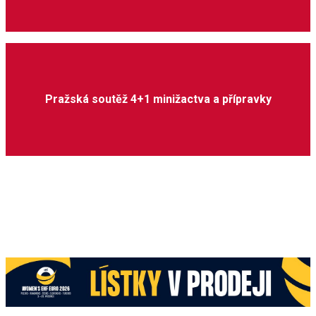
Pražská soutěž 4+1 minižactva a přípravky