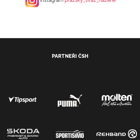
Instagram
prazsky_svaz_hazene
PARTNEŘI ČSH