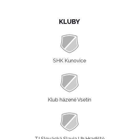
KLUBY
SHK Kunovice
Klub házené Vsetín
TJ Slovácká Slavia Uh.Hradiště