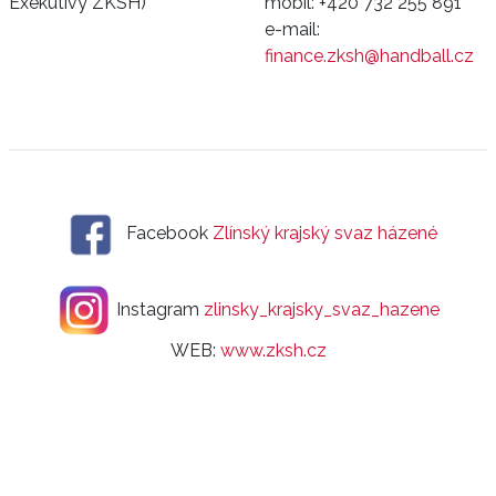
Exekutivy ZKSH)
mobil:
+420 732 255 891
e-mail:
finance.zksh@handball.cz
Facebook
Zlínský krajský svaz házené
Instagram
zlinsky_krajsky_svaz_hazene
WEB:
www.zksh.cz