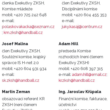
členka Exekutivy ZKSH,
člen Exekutivy ZKSH,
Komise mládeže
Disciplinární komise
mobil:
+420 725 242 648
mobil:
+420 604 455 353
e-mail:
e-mail:
polaskovakacka@seznam.cz
juky.kasaj@centrum.cz
; km.zksh@handball.cz
Josef Malina
Adam Hill
člen Exekutivy ZKSH,
předseda Komise
Soutěžní komise, krajský
rozhodčích (není členem
správce IS H-net 2.0
Exekutivy ZKSH)
mobil:
+420 604 931 934
mobil:
+420 608 397 315
e-mail:
e-mail:
adam.hill@email.cz;
sk.zksh@handball.cz
kr.zksh@handball.cz
Martin Zeman
Ing. Jaroslav Křůpala
obsazovací referent KR
Finanční komise, fakturace,
ZKSH (není členem
účetnictví