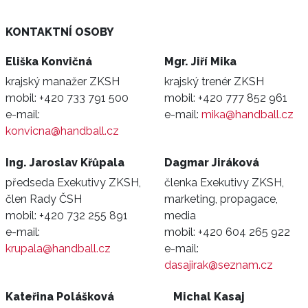
KONTAKTNÍ OSOBY
Eliška Konvičná
Mgr. Jiří Mika
krajský manažer ZKSH
krajský trenér ZKSH
mobil:
+420 733 791 500
mobil:
+420 777 852 961
e-mail:
e-mail:
mika@handball.cz
konvicna@handball.cz
Ing. Jaroslav Křůpala
Dagmar Jiráková
předseda Exekutivy ZKSH,
členka Exekutivy ZKSH,
člen Rady ČSH
marketing, propagace,
mobil:
+420 732 255 891
media
e-mail:
mobil:
+420 604 265 922
krupala@handball.cz
e-mail:
dasajirak@seznam.cz
Kateřina Polášková
Michal Kasaj