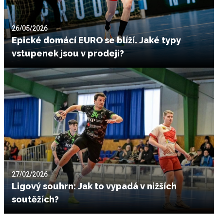
26/05/2026
Epické domácí EURO se blíží. Jaké typy
vstupenek jsou v prodeji?
27/02/2026
Ligový souhrn: Jak to vypadá v nižších
soutěžích?