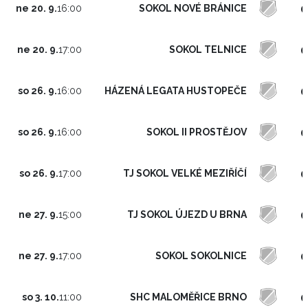
0
SOKOL NOVÉ BRÁNICE
ne 20. 9.
16:00
0
SOKOL TELNICE
ne 20. 9.
17:00
0
HÁZENÁ LEGATA HUSTOPEČE
so 26. 9.
16:00
0
SOKOL II PROSTĚJOV
so 26. 9.
16:00
0
TJ SOKOL VELKÉ MEZIŘÍČÍ
so 26. 9.
17:00
0
TJ SOKOL ÚJEZD U BRNA
ne 27. 9.
15:00
0
SOKOL SOKOLNICE
ne 27. 9.
17:00
0
SHC MALOMĚŘICE BRNO
so 3. 10.
11:00