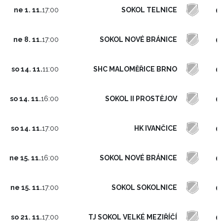
0
SOKOL TELNICE
ne 1. 11.
17:00
0
SOKOL NOVÉ BRÁNICE
ne 8. 11.
17:00
0
SHC MALOMĚŘICE BRNO
so 14. 11.
11:00
0
SOKOL II PROSTĚJOV
so 14. 11.
16:00
0
HK IVANČICE
so 14. 11.
17:00
0
SOKOL NOVÉ BRÁNICE
ne 15. 11.
16:00
0
SOKOL SOKOLNICE
ne 15. 11.
17:00
0
TJ SOKOL VELKÉ MEZIŘÍČÍ
so 21. 11.
17:00