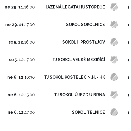
0
HÁZENÁ LEGATA HUSTOPEČE
ne 29. 11.
16:00
0
SOKOL SOKOLNICE
ne 29. 11.
17:00
0
SOKOL II PROSTĚJOV
so 5. 12.
16:00
0
TJ SOKOL VELKÉ MEZIŘÍČÍ
so 5. 12.
17:00
0
TJ SOKOL KOSTELEC N.H. - HK
ne 6. 12.
10:30
0
TJ SOKOL ÚJEZD U BRNA
ne 6. 12.
15:00
0
SOKOL TELNICE
ne 6. 12.
17:00