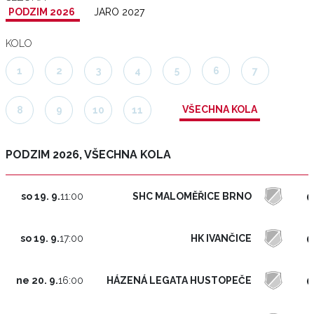
PODZIM 2026
JARO 2027
KOLO
1
2
3
4
5
6
7
VŠECHNA KOLA
8
9
10
11
PODZIM 2026, VŠECHNA KOLA
0
SHC MALOMĚŘICE BRNO
so 19. 9.
11:00
0
HK IVANČICE
so 19. 9.
17:00
0
HÁZENÁ LEGATA HUSTOPEČE
ne 20. 9.
16:00