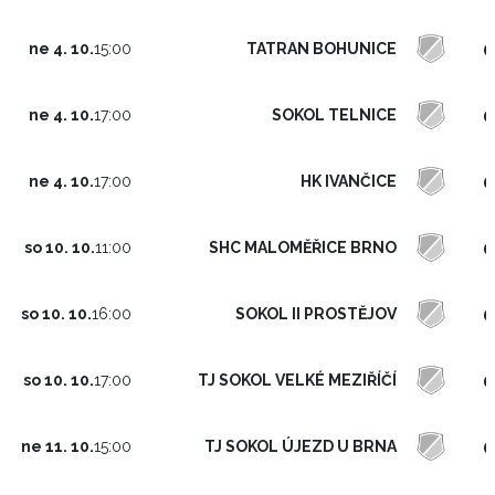
0
TATRAN BOHUNICE
ne 4. 10.
15:00
0
SOKOL TELNICE
ne 4. 10.
17:00
0
HK IVANČICE
ne 4. 10.
17:00
0
SHC MALOMĚŘICE BRNO
so 10. 10.
11:00
0
SOKOL II PROSTĚJOV
so 10. 10.
16:00
0
TJ SOKOL VELKÉ MEZIŘÍČÍ
so 10. 10.
17:00
0
TJ SOKOL ÚJEZD U BRNA
ne 11. 10.
15:00