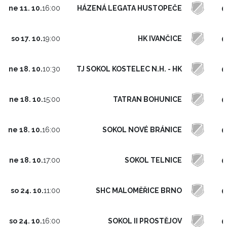
0
HÁZENÁ LEGATA HUSTOPEČE
ne 11. 10.
16:00
0
HK IVANČICE
so 17. 10.
19:00
0
TJ SOKOL KOSTELEC N.H. - HK
ne 18. 10.
10:30
0
TATRAN BOHUNICE
ne 18. 10.
15:00
0
SOKOL NOVÉ BRÁNICE
ne 18. 10.
16:00
0
SOKOL TELNICE
ne 18. 10.
17:00
0
SHC MALOMĚŘICE BRNO
so 24. 10.
11:00
0
SOKOL II PROSTĚJOV
so 24. 10.
16:00