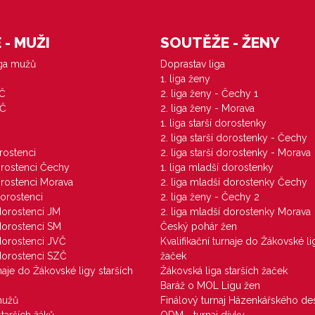
- MUŽI
SOUTĚŽE - ŽENY
iga mužů
Doprastav liga
1. liga ženy
VČ
2. liga ženy - Čechy 1
ZČ
2. liga ženy - Morava
1. liga starší dorostenky
M
2. liga starší dorostenky - Čechy
orostenci
2. liga starší dorostenky - Morava
dorostenci Čechy
1. liga mladší dorostenky
dorostenci Morava
2. liga mladší dorostenky Čechy
dorostenci
2. liga ženy - Čechy 2
 dorostenci JM
2. liga mladší dorostenky Morava
 dorostenci SM
Český pohár žen
 dorostenci JVČ
Kvalifikační turnaje do Žákovské li
 dorostenci SZČ
žaček
rnaje do Žákovské ligy starších
Žákovská liga starších žaček
Baráž o MOL Ligu žen
mužů
Finálový turnaj Házenkářského des