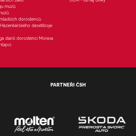
starších žáků
ODM - turnaj dívky
igu mužů
 mužů
u mladších dorostenců
j Házenkářského desetiboje
iga starší dorostenci Morava
hlapci
PARTNEŘI ČSH