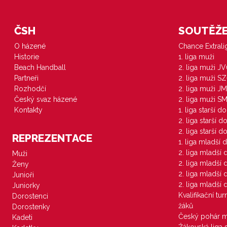
ČSH
SOUTĚŽE 
O házené
Chance Extral
Historie
1. liga muži
Beach Handball
2. liga muži J
Partneři
2. liga muži S
Rozhodčí
2. liga muži JM
Český svaz házené
2. liga muži S
Kontakty
1. liga starší d
2. liga starší 
2. liga starší 
REPREZENTACE
1. liga mladší 
2. liga mladší
Muži
2. liga mladší
Ženy
2. liga mladší
Junioři
2. liga mladší
Juniorky
Kvalifikační tu
Dorostenci
žáků
Dorostenky
Český pohár 
Kadeti