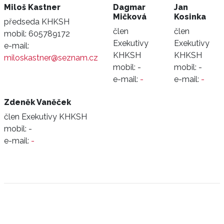
Miloš Kastner
Dagmar
Jan
Mičková
Kosinka
předseda KHKSH
člen
člen
mobil:
605789172
Exekutivy
Exekutivy
e-mail:
KHKSH
KHKSH
miloskastner@seznam.cz
mobil:
-
mobil:
-
e-mail:
-
e-mail:
-
Zdeněk Vaněček
člen Exekutivy KHKSH
mobil:
-
e-mail:
-