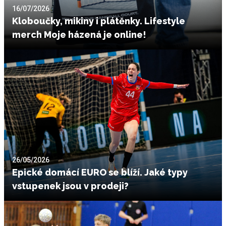
16/07/2026
Kloboučky, mikiny i plátěnky. Lifestyle
merch Moje házená je online!
26/05/2026
Epické domácí EURO se blíží. Jaké typy
vstupenek jsou v prodeji?