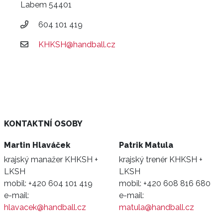
Labem 54401
604 101 419
KHKSH@handball.cz
KONTAKTNÍ OSOBY
Martin Hlaváček
Patrik Matula
krajský manažer KHKSH +
krajský trenér KHKSH +
LKSH
LKSH
mobil:
+420 604 101 419
mobil:
+420 608 816 680
e-mail:
e-mail:
hlavacek@handball.cz
matula@handball.cz