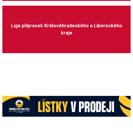
Liga přípravek Královéhradeckého a Libereckého
kraje