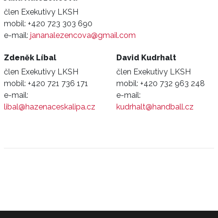
člen Exekutivy LKSH
mobil:
+420 723 303 690
e-mail:
jananalezencova@gmail.com
Zdeněk Líbal
David Kudrhalt
člen Exekutivy LKSH
člen Exekutivy LKSH
mobil:
+420 721 736 171
mobil:
+420 732 963 248
e-mail:
e-mail:
libal@hazenaceskalipa.cz
kudrhalt@handball.cz