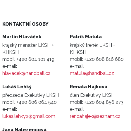
KONTAKTNÍ OSOBY
Martin Hlaváček
Patrik Matula
krajský manažer LKSH +
krajský trenér LKSH +
KHKSH
KHKSH
mobil:
+420 604 101 419
mobil:
+420 608 816 680
e-mail:
e-mail:
hlavacek@handball.cz
matula@handball.cz
Lukáš Lehký
Renata Hájková
předseda Exekutivy LKSH
člen Exekutivy LKSH
mobil:
+420 606 064 540
mobil:
+420 604 856 273
e-mail:
e-mail:
lukas.lehky2@gmail.com
rencahajek@seznam.cz
Jana Nalezencová