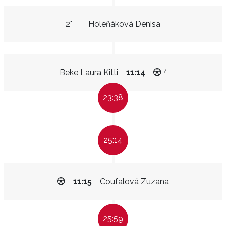
2"
Holeňáková Denisa
7
Beke Laura Kitti
11:14
23:38
25:14
11:15
Coufalová Zuzana
25:59