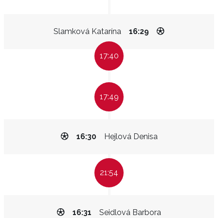
Slamková Katarína
16:29
17:40
17:49
16:30
Hejlová Denisa
21:54
16:31
Seidlová Barbora