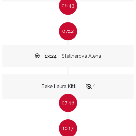
06:43
07:12
13:24
Stellnerová Alena
7
Beke Laura Kitti
07:46
10:17