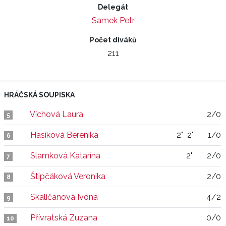
Delegát
Samek Petr
Počet diváků
211
HRÁČSKÁ SOUPISKA
Víchová Laura
2/0
5
Hasíková Berenika
2"
2"
1/0
6
Slamková Katarína
2"
2/0
7
Štipčáková Veronika
2/0
8
Skaličanová Ivona
4/2
9
Přívratská Zuzana
0/0
10