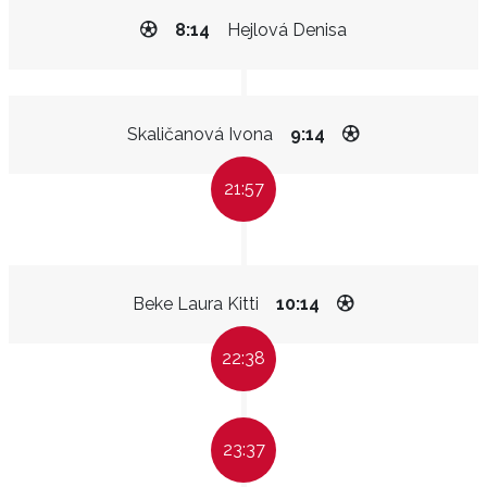
8:14
Hejlová Denisa
Skaličanová Ivona
9:14
21:57
Beke Laura Kitti
10:14
22:38
23:37