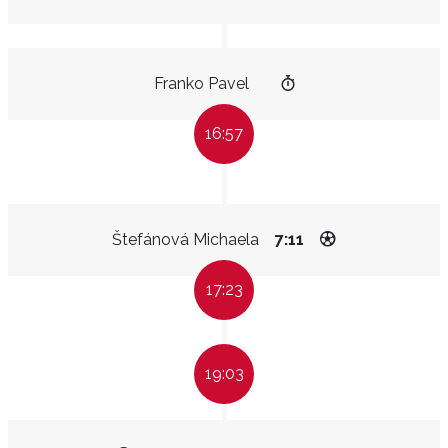
Franko Pavel
16:57
Štefánová Michaela
7:11
17:23
19:03