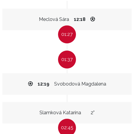
Meclová Sára
12:18
01:27
01:37
12:19
Svobodová Magdalena
Slamková Katarína
2"
02:45