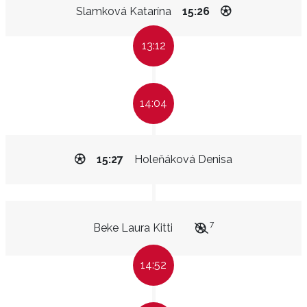
Slamková Katarína
15:26
13:12
14:04
15:27
Holeňáková Denisa
7
Beke Laura Kitti
14:52