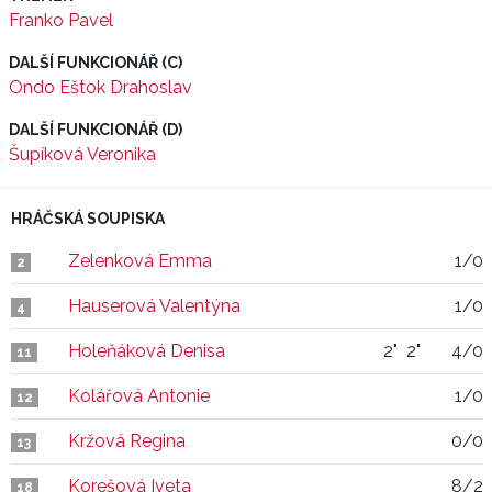
Franko Pavel
DALŠÍ FUNKCIONÁŘ (C)
Ondo Eštok Drahoslav
DALŠÍ FUNKCIONÁŘ (D)
Šupíková Veronika
HRÁČSKÁ SOUPISKA
Zelenková Emma
1/0
2
Hauserová Valentýna
1/0
4
Holeňáková Denisa
2"
2"
4/0
11
Kolářová Antonie
1/0
12
Kržová Regina
0/0
13
Korešová Iveta
8/2
18