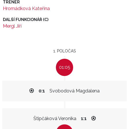
TRENÉR
Hromádková Kateřina
DALŠÍ FUNKCIONÁŘ (C)
Mergl Jiří
1. POLOČAS
01:05
0:1
Svobodová Magdalena
Štipčáková Veronika
1:1