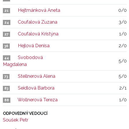
Hejtmánková Aneta
0/0
21
Coufalová Zuzana
3/0
24
Coufalová Kristýna
1/0
27
Hejlová Denisa
2/0
36
Svobodová
44
5/0
Magdalena
Stellnerová Alena
5/0
73
Seidlová Barbora
2/1
83
Wollnerová Tereza
1/0
88
ODPOVĚDNÝ VEDOUCÍ
Soušek Petr