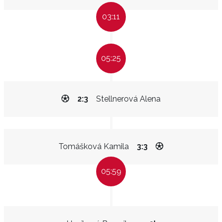
03:11
05:25
2:3
Stellnerová Alena
Tomášková Kamila
3:3
05:59