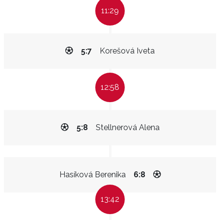
11:29
5:7
Korešová Iveta
12:58
5:8
Stellnerová Alena
Hasíková Berenika
6:8
13:42