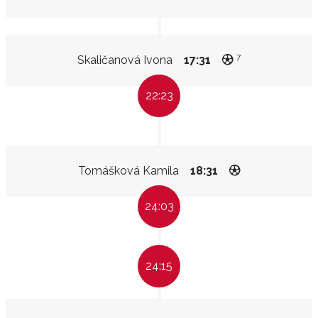
7
Skaličanová Ivona
17:31
22:23
Tomášková Kamila
18:31
24:03
24:15