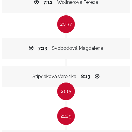
7:12
Wollnerová Tereza
20:37
7:13
Svobodová Magdalena
Štipčáková Veronika
8:13
21:15
21:29