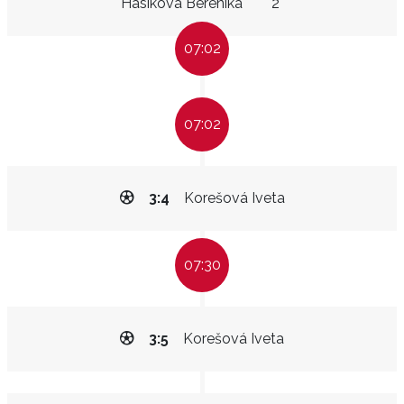
Hasíková Berenika
2"
07:02
07:02
3:4
Korešová Iveta
07:30
3:5
Korešová Iveta