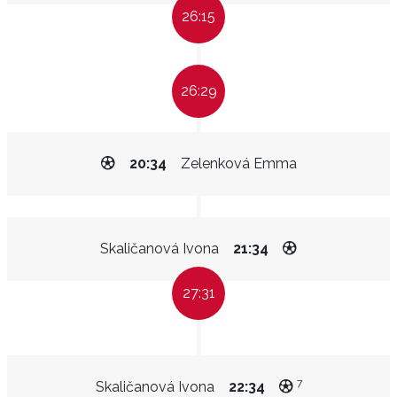
26:15
26:29
20:34
Zelenková Emma
Skaličanová Ivona
21:34
27:31
7
Skaličanová Ivona
22:34