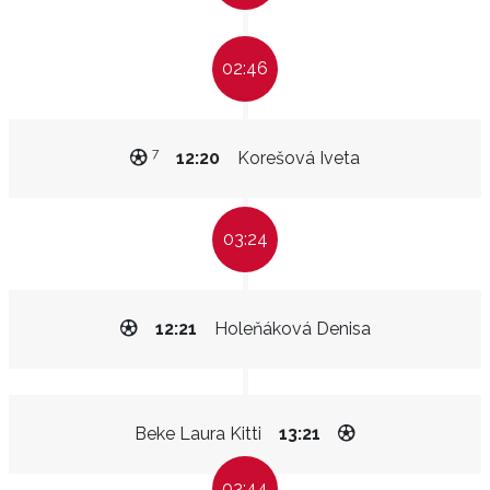
02:46
7
12:20
Korešová Iveta
03:24
12:21
Holeňáková Denisa
Beke Laura Kitti
13:21
03:44