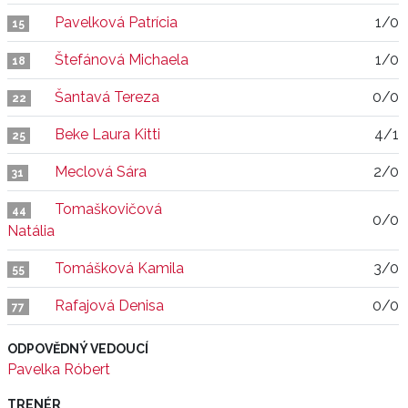
Pavelková Patrícia
1/0
15
Štefánová Michaela
1/0
18
Šantavá Tereza
0/0
22
Beke Laura Kitti
4/1
25
Meclová Sára
2/0
31
Tomaškovičová
44
0/0
Natália
Tomášková Kamila
3/0
55
Rafajová Denisa
0/0
77
ODPOVĚDNÝ VEDOUCÍ
Pavelka Róbert
TRENÉR