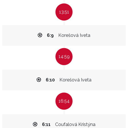
13:51
6:9
Korešová Iveta
14:59
6:10
Korešová Iveta
16:54
6:11
Coufalová Kristýna