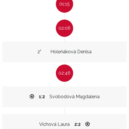
01:15
02:06
2"
Holeňáková Denisa
02:46
1:2
Svobodová Magdalena
Víchová Laura
2:2