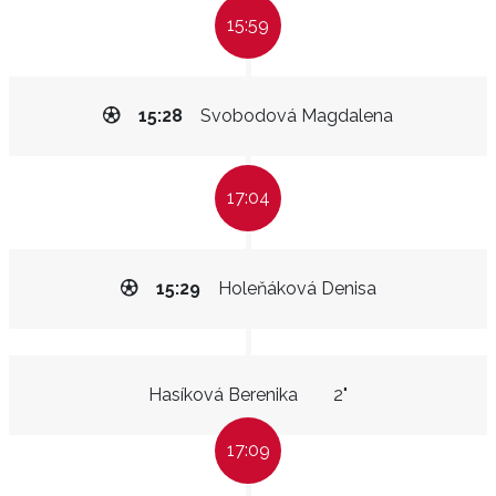
15:59
15:28
Svobodová Magdalena
17:04
15:29
Holeňáková Denisa
Hasíková Berenika
2"
17:09