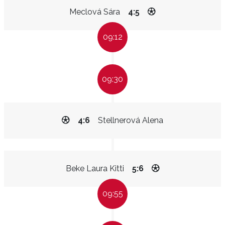
Meclová Sára
4:5
09:12
09:30
4:6
Stellnerová Alena
Beke Laura Kitti
5:6
09:55