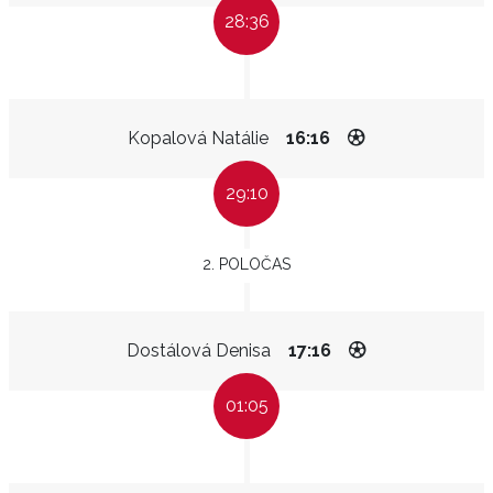
28:36
Kopalová Natálie
16:16
29:10
2. POLOČAS
Dostálová Denisa
17:16
01:05