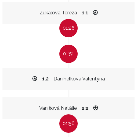
Zukalová Tereza
1:1
01:26
01:51
1:2
Danihelková Valentýna
Vanišová Natálie
2:2
01:56