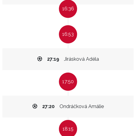
16:36
16:53
27:19
Jirásková Adéla
17:50
27:20
Ondráčková Amálie
18:15