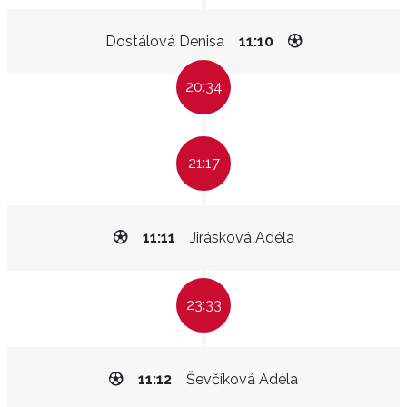
Dostálová Denisa
11:10
20:34
21:17
11:11
Jirásková Adéla
23:33
11:12
Ševčíková Adéla