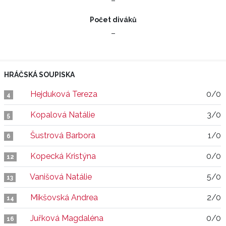
–
Počet diváků
–
HRÁČSKÁ SOUPISKA
Hejduková Tereza
0/0
4
Kopalová Natálie
3/0
5
Šustrová Barbora
1/0
6
Kopecká Kristýna
0/0
12
Vanišová Natálie
5/0
13
Mikšovská Andrea
2/0
14
Juřková Magdaléna
0/0
16