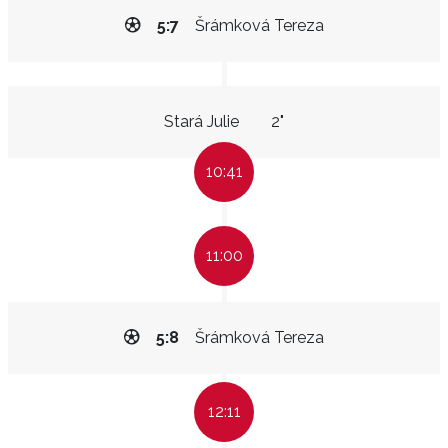
5:7
Šrámková Tereza
Stará Julie
2"
10:41
11:00
5:8
Šrámková Tereza
12:11