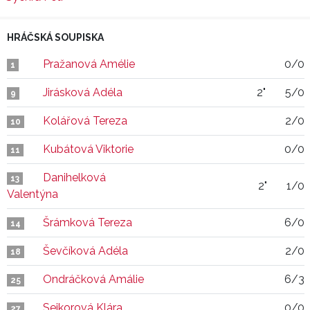
HRÁČSKÁ SOUPISKA
Pražanová Amélie
0/0
1
Jirásková Adéla
2"
5/0
9
Kolářová Tereza
2/0
10
Kubátová Viktorie
0/0
11
Danihelková
13
2"
1/0
Valentýna
Šrámková Tereza
6/0
14
Ševčíková Adéla
2/0
18
Ondráčková Amálie
6/3
25
Sejkorová Klára
0/0
27