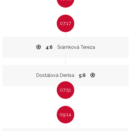
07:17
4:6
Šrámková Tereza
Dostálová Denisa
5:6
07:51
09:14