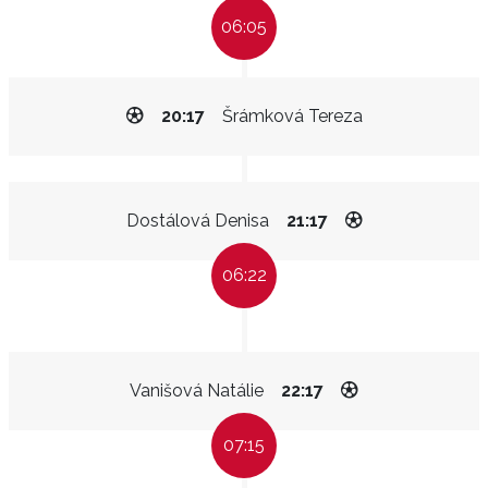
06:05
20:17
Šrámková Tereza
Dostálová Denisa
21:17
06:22
Vanišová Natálie
22:17
07:15