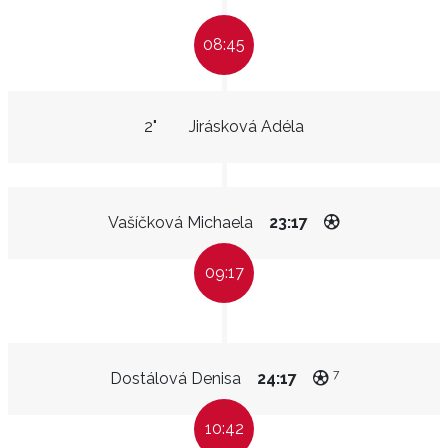
08:45
2"
Jirásková Adéla
Vašíčková Michaela
23:17
09:17
7
Dostálová Denisa
24:17
10:42