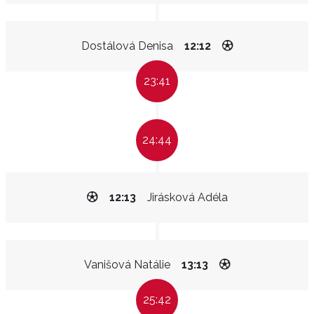
Dostálová Denisa
12:12
23:41
24:44
12:13
Jirásková Adéla
Vanišová Natálie
13:13
25:42