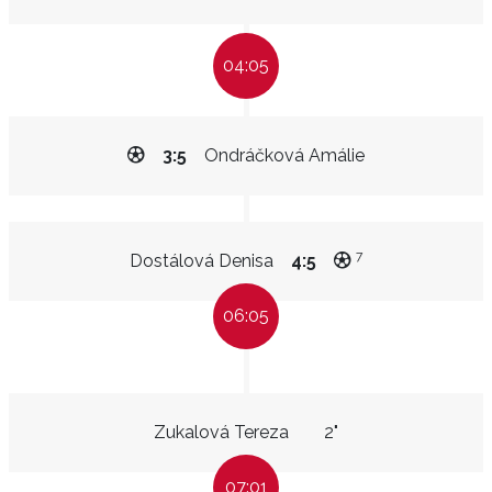
04:05
3:5
Ondráčková Amálie
7
Dostálová Denisa
4:5
06:05
Zukalová Tereza
2"
07:01