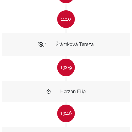
11:10
7
Šrámková Tereza
13:09
Herzán Filip
13:46