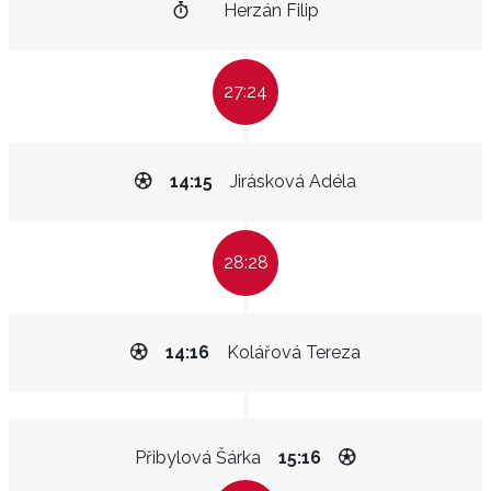
Herzán Filip
27:24
14:15
Jirásková Adéla
28:28
14:16
Kolářová Tereza
Přibylová Šárka
15:16