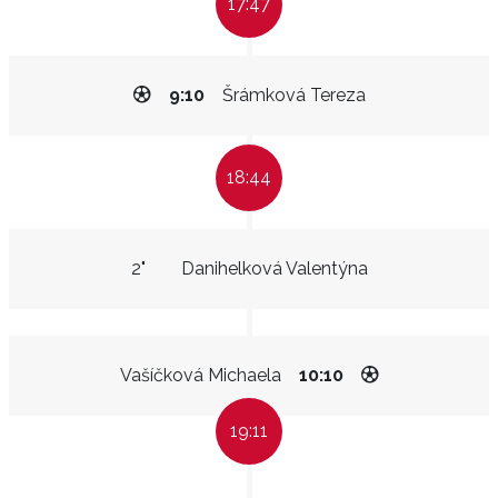
17:47
9:10
Šrámková Tereza
18:44
2"
Danihelková Valentýna
Vašíčková Michaela
10:10
19:11