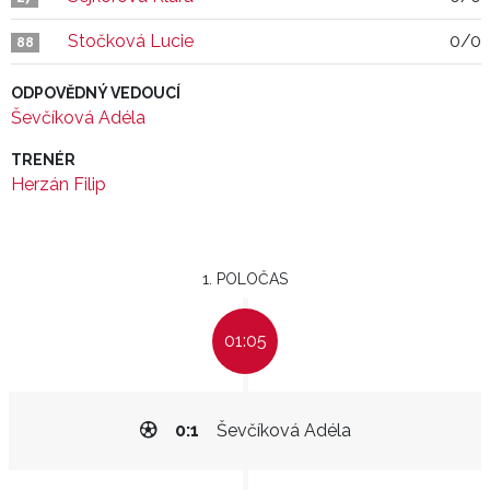
Stočková Lucie
0/0
88
ODPOVĚDNÝ VEDOUCÍ
Ševčíková Adéla
TRENÉR
Herzán Filip
1. POLOČAS
01:05
0:1
Ševčíková Adéla