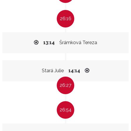
26:16
13:14
Šrámková Tereza
Stará Julie
14:14
26:27
26:54