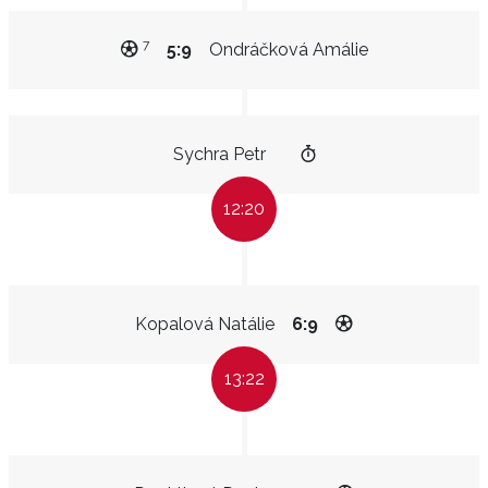
7
5:9
Ondráčková Amálie
Sychra Petr
12:20
Kopalová Natálie
6:9
13:22