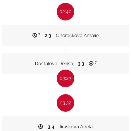
02:40
7
2:3
Ondráčková Amálie
7
Dostálová Denisa
3:3
03:23
03:32
3:4
Jirásková Adéla