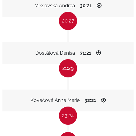
Mikšovská Andrea
30:21
20:27
Dostálová Denisa
31:21
21:29
Kováčová Anna Marie
32:21
23:24