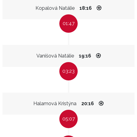
Kopalová Natálie
18:16
01:47
Vanišová Natálie
19:16
03:23
Halamová Kristýna
20:16
05:07