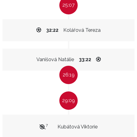
25:07
32:22
Kolářová Tereza
Vanišová Natálie
33:22
26:19
29:09
7
Kubátová Viktorie