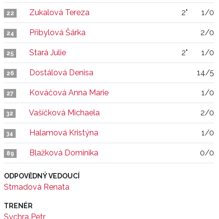
Zukalová Tereza
2"
1/0
22
Přibylová Šárka
2/0
24
Stará Julie
2"
1/0
25
Dostálová Denisa
14/5
26
Kováčová Anna Marie
1/0
27
Vašíčková Michaela
2/0
32
Halamová Kristýna
1/0
34
Blažková Dominika
0/0
89
ODPOVĚDNÝ VEDOUCÍ
Strnadová Renata
TRENÉR
Sychra Petr