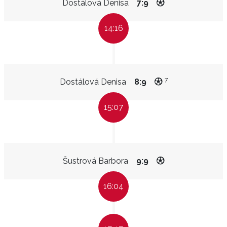
Dostálová Denisa
7:9
14:16
7
Dostálová Denisa
8:9
15:07
Šustrová Barbora
9:9
16:04