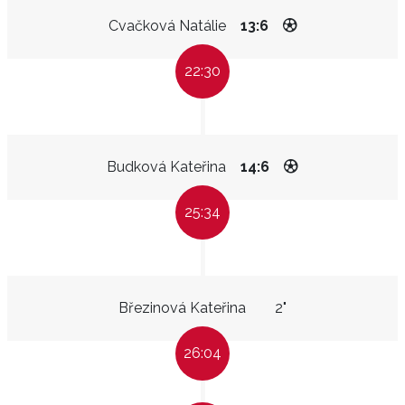
Cvačková Natálie
13:6
22:30
Budková Kateřina
14:6
25:34
Březinová Kateřina
2"
26:04