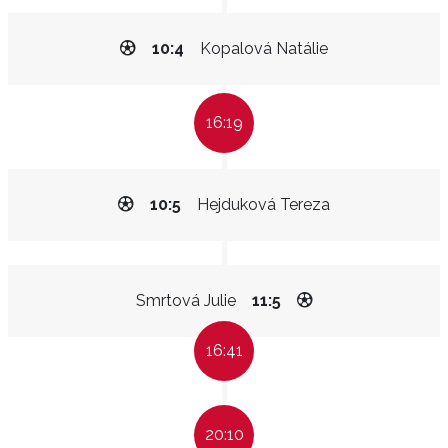
10:4
Kopalová Natálie
16:19
10:5
Hejduková Tereza
Smrtová Julie
11:5
16:41
20:10