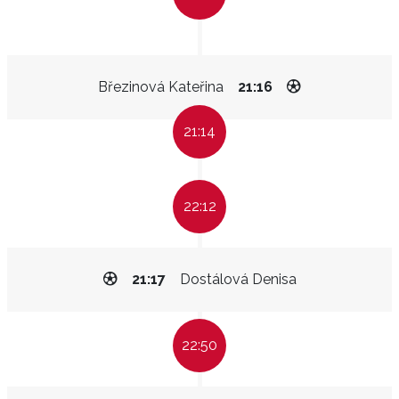
Březinová Kateřina
21:16
21:14
22:12
21:17
Dostálová Denisa
22:50