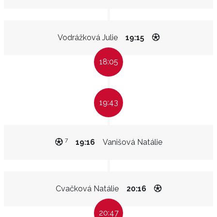
Vodrážková Julie
19:15
18:05
19:43
7
19:16
Vanišová Natálie
Cvačková Natálie
20:16
20:47