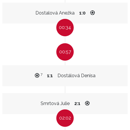
Dostalová Anežka
1:0
00:34
00:57
7
1:1
Dostálová Denisa
Smrtová Julie
2:1
02:02