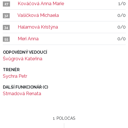
Kováčová Anna Marie
1/0
27
Vašíčková Michaela
0/0
32
Halamová Kristýna
0/0
34
Meri Anna
0/0
55
ODPOVĚDNÝ VEDOUCÍ
Švůgrová Kateřina
TRENÉR
Sychra Petr
DALŠÍ FUNKCIONÁŘ (C)
Strnadová Renata
1. POLOČAS