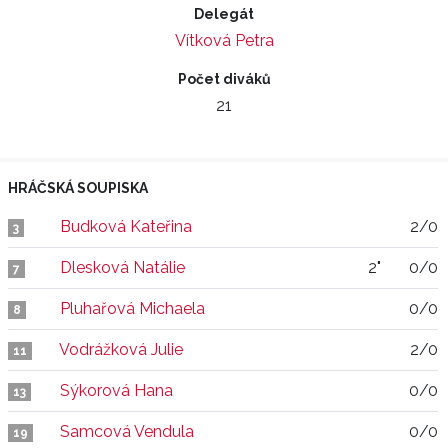
Delegát
Vítková Petra
Počet diváků
21
HRÁČSKÁ SOUPISKA
Budková Kateřina
2/0
3
Dlesková Natálie
2"
0/0
7
Pluhařová Michaela
0/0
8
Vodrážková Julie
2/0
11
Sýkorová Hana
0/0
13
Samcová Vendula
0/0
19