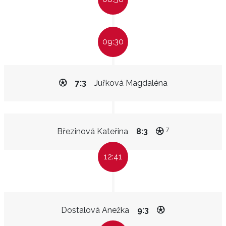
09:30
7:3
Juřková Magdaléna
7
Březinová Kateřina
8:3
12:41
Dostalová Anežka
9:3