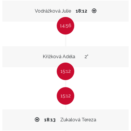
Vodrážková Julie
18:12
14:56
Křížková Adéla
2"
15:12
15:12
18:13
Zukalová Tereza