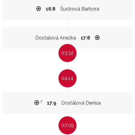
16:8
Šustrová Barbora
Dostalová Anežka
17:8
03:32
04:14
7
17:9
Dostálová Denisa
07:05