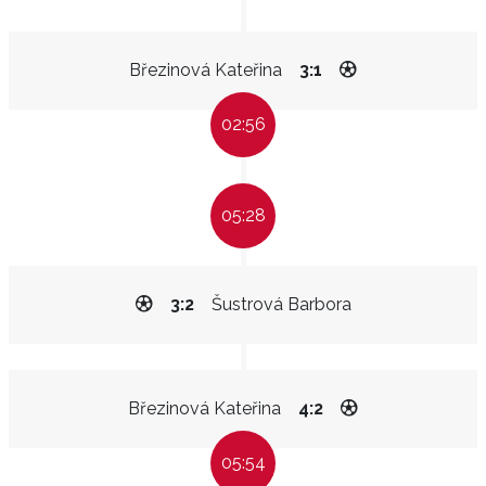
Březinová Kateřina
3:1
02:56
05:28
3:2
Šustrová Barbora
Březinová Kateřina
4:2
05:54