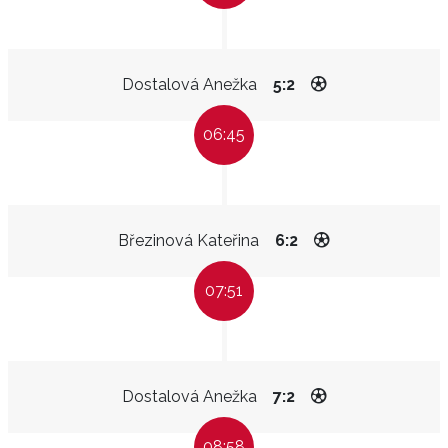
Dostalová Anežka
5:2
06:45
Březinová Kateřina
6:2
07:51
Dostalová Anežka
7:2
08:58