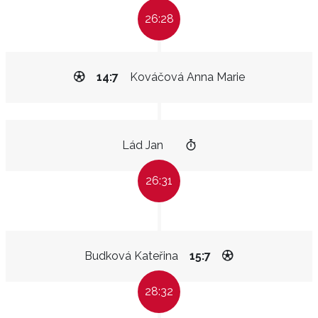
26:28
14:7
Kováčová Anna Marie
Lád Jan
26:31
Budková Kateřina
15:7
28:32