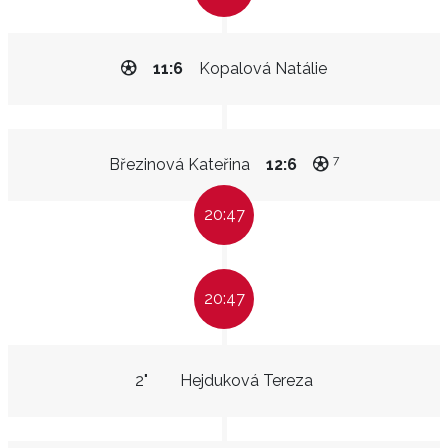
11:6
Kopalová Natálie
7
Březinová Kateřina
12:6
20:47
20:47
2"
Hejduková Tereza