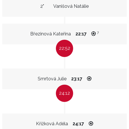
2"
Vanišová Natálie
7
Březinová Kateřina
22:17
22:52
Smrtová Julie
23:17
24:12
Křížková Adéla
24:17