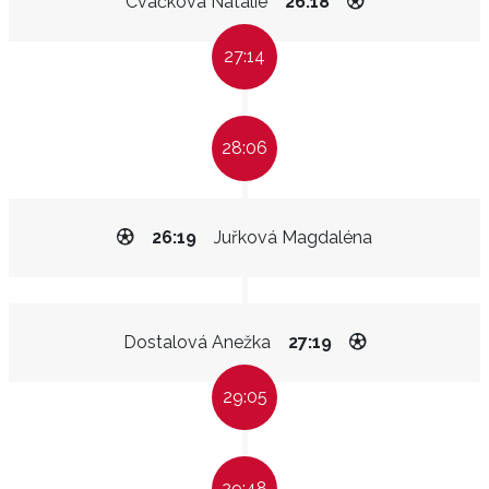
Cvačková Natálie
26:18
27:14
28:06
26:19
Juřková Magdaléna
Dostalová Anežka
27:19
29:05
29:48