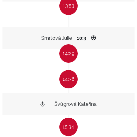
13:53
Smrtová Julie
10:3
14:29
14:38
Švůgrová Kateřina
15:34