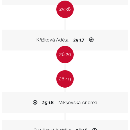
25:38
Křížková Adéla
25:17
26:20
26:49
25:18
Mikšovská Andrea