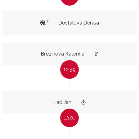
7
Dostálová Denisa
Březinová Kateřina
2"
12:59
Lád Jan
13:01