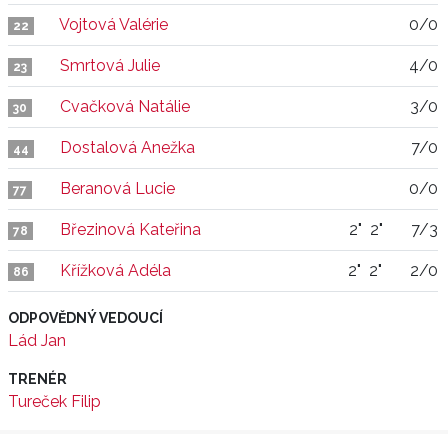
Vojtová Valérie
0/0
22
Smrtová Julie
4/0
23
Cvačková Natálie
3/0
30
Dostalová Anežka
7/0
44
Beranová Lucie
0/0
77
Březinová Kateřina
2"
2"
7/3
78
Křížková Adéla
2"
2"
2/0
86
ODPOVĚDNÝ VEDOUCÍ
Lád Jan
TRENÉR
Tureček Filip