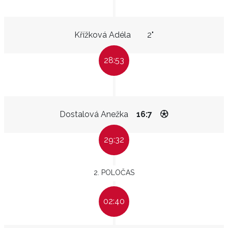
Křížková Adéla
2"
28:53
Dostalová Anežka
16:7
29:32
2. POLOČAS
02:40