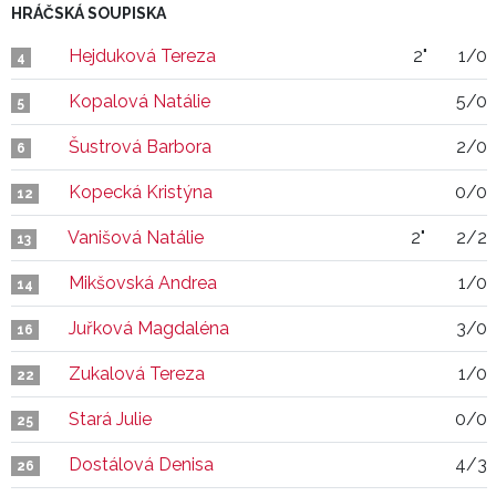
HRÁČSKÁ SOUPISKA
Hejduková Tereza
2"
1/0
4
Kopalová Natálie
5/0
5
Šustrová Barbora
2/0
6
Kopecká Kristýna
0/0
12
Vanišová Natálie
2"
2/2
13
Mikšovská Andrea
1/0
14
Juřková Magdaléna
3/0
16
Zukalová Tereza
1/0
22
Stará Julie
0/0
25
Dostálová Denisa
4/3
26