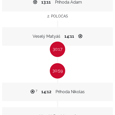
13:11
Prihoda Adam
2. POLOČAS
Veselý Matyáš
14:11
30:17
30:59
7
14:12
Prihoda Nikolas