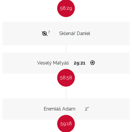
58:29
7
Sklenář Daniel
Veselý Matyáš
29:21
58:58
Eremiáš Adam
2"
59:18