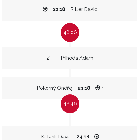
22:18
Ritter David
48:06
2"
Prihoda Adam
7
Pokorný Ondřej
23:18
48:46
Kolařík David
24:18