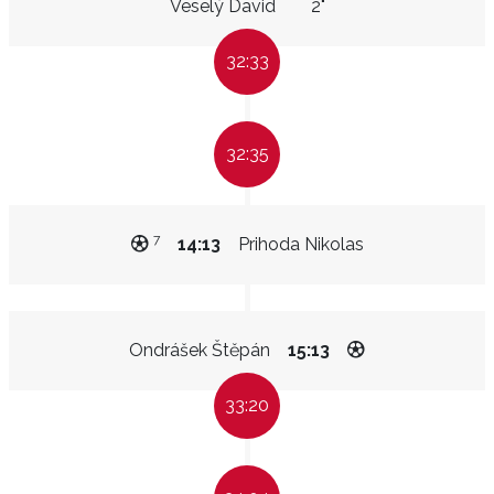
Veselý David
2"
32:33
32:35
7
14:13
Prihoda Nikolas
Ondrášek Štěpán
15:13
33:20