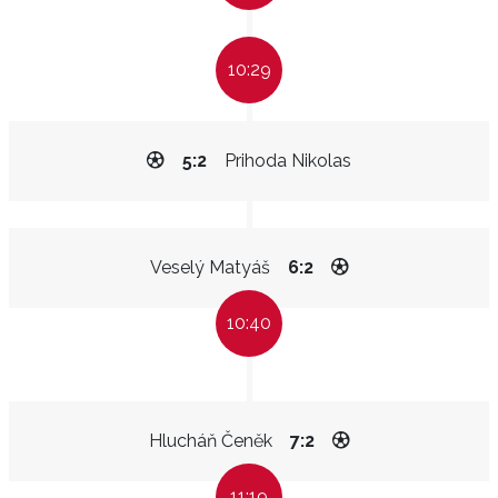
10:29
5:2
Prihoda Nikolas
Veselý Matyáš
6:2
10:40
Hlucháň Čeněk
7:2
11:19