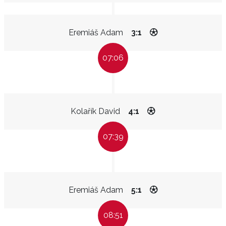
Eremiáš Adam
3:1
07:06
Kolařík David
4:1
07:39
Eremiáš Adam
5:1
08:51