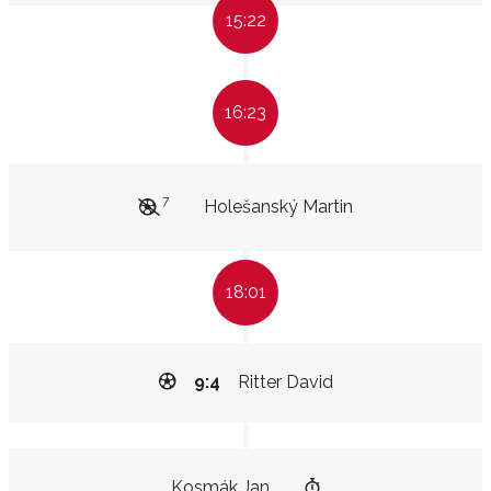
15:22
16:23
7
Holešanský Martin
18:01
9:4
Ritter David
Kosmák Jan