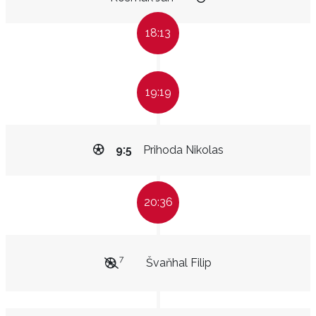
18:13
19:19
9:5
Prihoda Nikolas
20:36
7
Švaňhal Filip