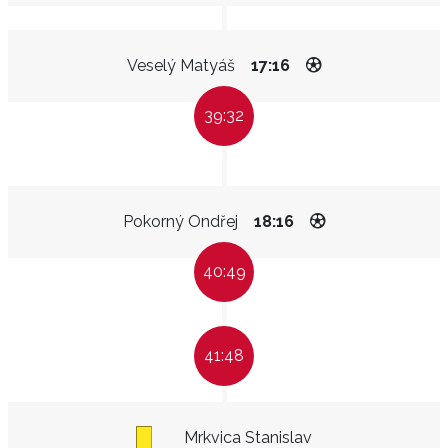
Veselý Matyáš
17:16
39:32
Pokorný Ondřej
18:16
40:49
41:48
Mrkvica Stanislav