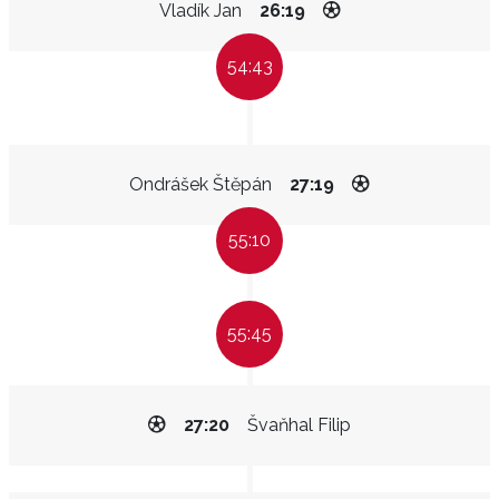
Vladík Jan
26:19
54:43
Ondrášek Štěpán
27:19
55:10
55:45
27:20
Švaňhal Filip