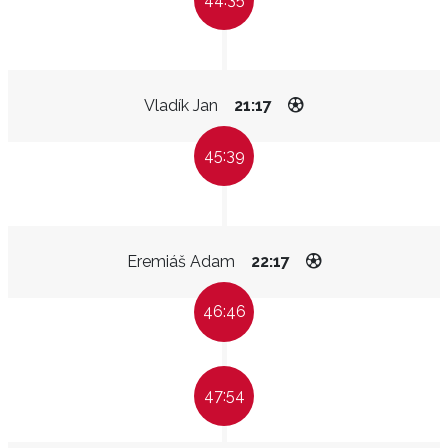
Vladík Jan
21:17
45:39
Eremiáš Adam
22:17
46:46
47:54