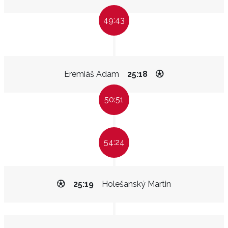
49:43
Eremiáš Adam
25:18
50:51
54:24
25:19
Holešanský Martin