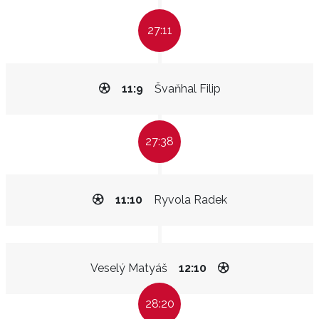
27:11
11:9
Švaňhal Filip
27:38
11:10
Ryvola Radek
Veselý Matyáš
12:10
28:20