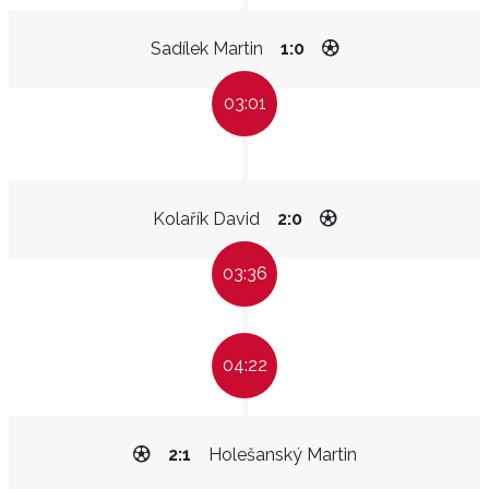
Sadílek Martin
1:0
03:01
Kolařík David
2:0
03:36
04:22
2:1
Holešanský Martin