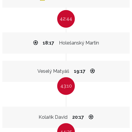
42:44
18:17
Holešanský Martin
Veselý Matyáš
19:17
43:10
Kolařík David
20:17
44:35