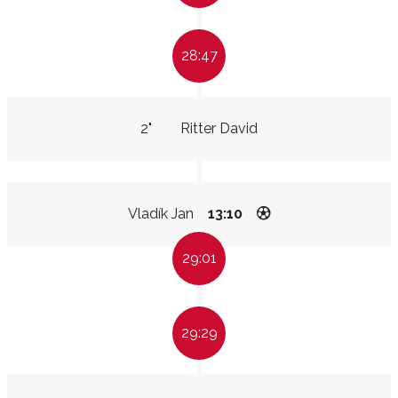
28:47
2"
Ritter David
Vladík Jan
13:10
29:01
29:29