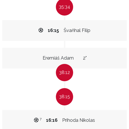
35:34
16:15
Švaňhal Filip
Eremiáš Adam
2"
38:12
38:15
7
16:16
Prihoda Nikolas