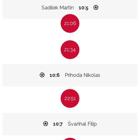
Sadílek Martin
10:5
21:06
21:34
10:6
Prihoda Nikolas
22:51
10:7
Švaňhal Filip