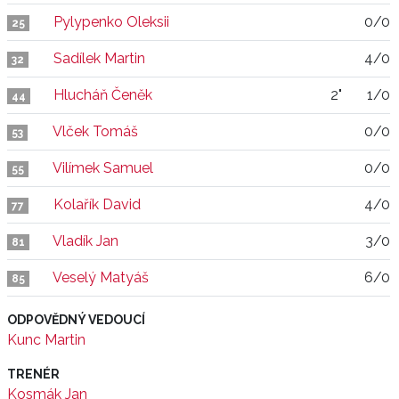
Pylypenko Oleksii
0/0
25
Sadílek Martin
4/0
32
Hlucháň Čeněk
2"
1/0
44
Vlček Tomáš
0/0
53
Vilímek Samuel
0/0
55
Kolařík David
4/0
77
Vladík Jan
3/0
81
Veselý Matyáš
6/0
85
ODPOVĚDNÝ VEDOUCÍ
Kunc Martin
TRENÉR
Kosmák Jan