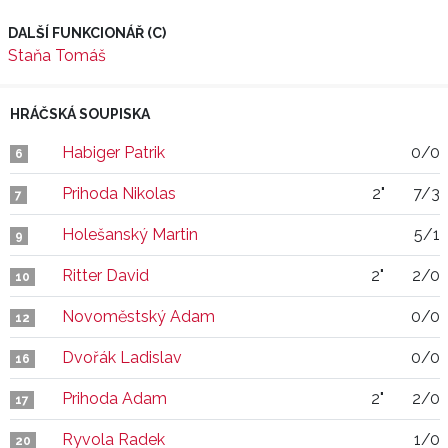
DALŠÍ FUNKCIONÁŘ (C)
Staňa Tomáš
HRÁČSKÁ SOUPISKA
Habiger Patrik
0/0
6
Prihoda Nikolas
2"
7/3
7
Holešanský Martin
5/1
9
Ritter David
2"
2/0
10
Novoměstský Adam
0/0
12
Dvořák Ladislav
0/0
16
Prihoda Adam
2"
2/0
17
Ryvola Radek
1/0
20