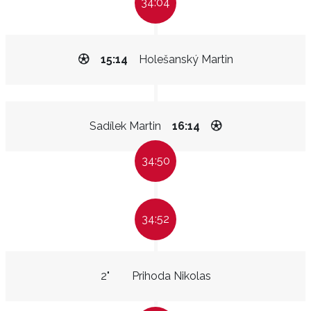
34:04
15:14
Holešanský Martin
Sadílek Martin
16:14
34:50
34:52
2"
Prihoda Nikolas