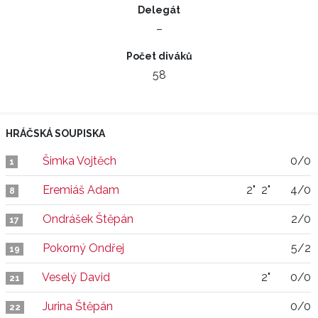
Delegát
–
Počet diváků
58
HRÁČSKÁ SOUPISKA
Šimka Vojtěch
0/0
1
Eremiáš Adam
2"
2"
4/0
8
Ondrášek Štěpán
2/0
17
Pokorný Ondřej
5/2
19
Veselý David
2"
0/0
21
Jurina Štěpán
0/0
22