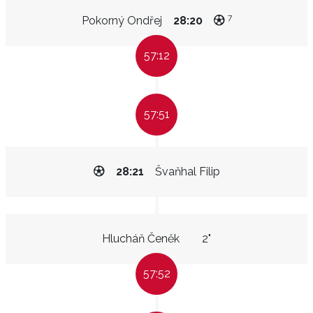
7
Pokorný Ondřej
28:20
57:12
57:51
28:21
Švaňhal Filip
Hlucháň Čeněk
2"
57:52