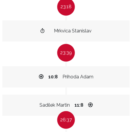
23:18
Mrkvica Stanislav
23:39
10:8
Prihoda Adam
Sadílek Martin
11:8
26:37