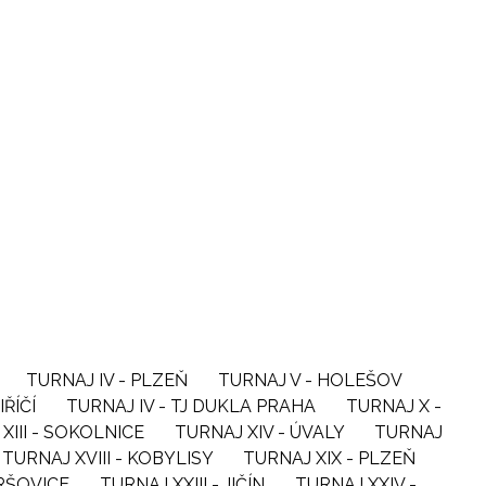
TURNAJ IV - PLZEŇ
TURNAJ V - HOLEŠOV
IŘÍČÍ
TURNAJ IV - TJ DUKLA PRAHA
TURNAJ X -
XIII - SOKOLNICE
TURNAJ XIV - ÚVALY
TURNAJ
TURNAJ XVIII - KOBYLISY
TURNAJ XIX - PLZEŇ
VRŠOVICE
TURNAJ XXIII - JIČÍN
TURNAJ XXIV -