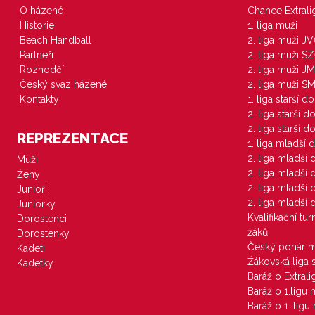
O házené
Chance Extral
Historie
1. liga muži
Beach Handball
2. liga muži J
Partneři
2. liga muži S
Rozhodčí
2. liga muži JM
Český svaz házené
2. liga muži S
Kontakty
1. liga starší d
2. liga starší 
2. liga starší 
REPREZENTACE
1. liga mladší 
2. liga mladší
Muži
2. liga mladší
Ženy
2. liga mladší
Junioři
2. liga mladší
Juniorky
Kvalifikační tu
Dorostenci
žáků
Dorostenky
Český pohár 
Kadeti
Žákovská liga 
Kadetky
Baráž o Extral
Baráž o 1.ligu
Baráž o 1. lig