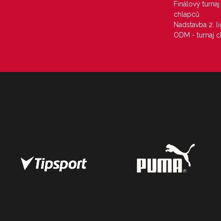
Finálový turna
chlapců
Nadstavba 2. l
ODM - turnaj c