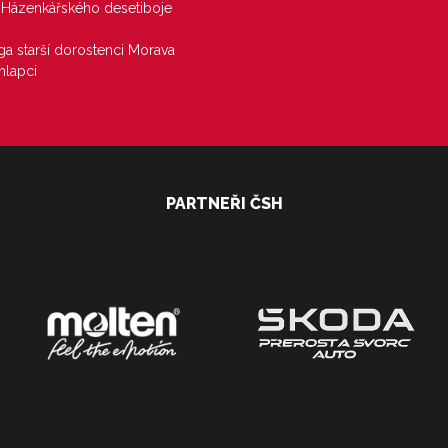
j Házenkářského desetiboje
iga starší dorostenci Morava
hlapci
PARTNEŘI ČSH