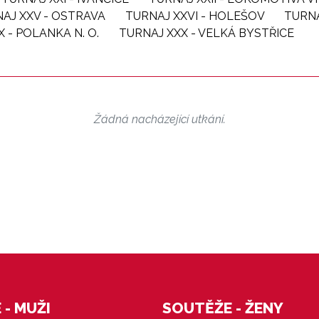
AJ XXV - OSTRAVA
TURNAJ XXVI - HOLEŠOV
TURNA
X - POLANKA N. O.
TURNAJ XXX - VELKÁ BYSTŘICE
Žádná nacházející utkání.
- MUŽI
SOUTĚŽE - ŽENY