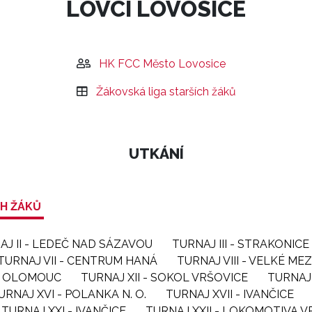
LOVCI LOVOSICE
HK FCC Město Lovosice
Žákovská liga starších žáků
UTKÁNÍ
CH ŽÁKŮ
AJ II - LEDEČ NAD SÁZAVOU
TURNAJ III - STRAKONICE
TURNAJ VII - CENTRUM HANÁ
TURNAJ VIII - VELKÉ MEZ
 - OLOMOUC
TURNAJ XII - SOKOL VRŠOVICE
TURNAJ 
URNAJ XVI - POLANKA N. O.
TURNAJ XVII - IVANČICE
TURNAJ XXI - IVANČICE
TURNAJ XXII - LOKOMOTIVA 