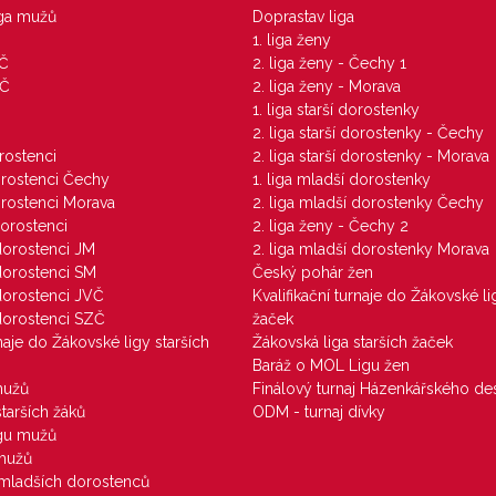
iga mužů
Doprastav liga
1. liga ženy
VČ
2. liga ženy - Čechy 1
ZČ
2. liga ženy - Morava
1. liga starší dorostenky
M
2. liga starší dorostenky - Čechy
orostenci
2. liga starší dorostenky - Morava
dorostenci Čechy
1. liga mladší dorostenky
dorostenci Morava
2. liga mladší dorostenky Čechy
dorostenci
2. liga ženy - Čechy 2
 dorostenci JM
2. liga mladší dorostenky Morava
 dorostenci SM
Český pohár žen
 dorostenci JVČ
Kvalifikační turnaje do Žákovské li
 dorostenci SZČ
žaček
rnaje do Žákovské ligy starších
Žákovská liga starších žaček
Baráž o MOL Ligu žen
mužů
Finálový turnaj Házenkářského des
starších žáků
ODM - turnaj dívky
igu mužů
 mužů
u mladších dorostenců