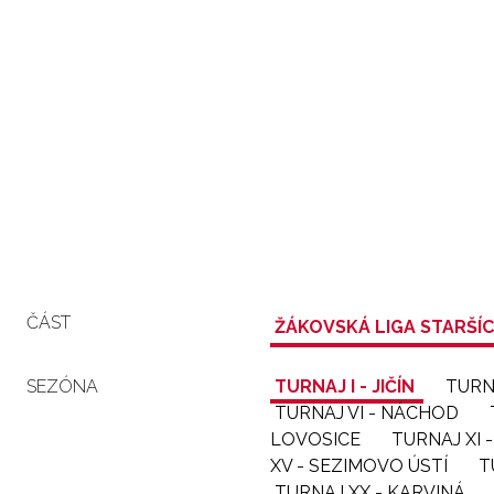
ČÁST
ŽÁKOVSKÁ LIGA STARŠÍ
SEZÓNA
TURNAJ I - JIČÍN
TURN
TURNAJ VI - NÁCHOD
LOVOSICE
TURNAJ XI
XV - SEZIMOVO ÚSTÍ
T
TURNAJ XX - KARVINÁ