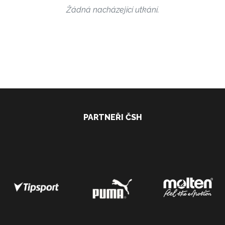
Žádná nacházející utkání.
PARTNEŘI ČSH