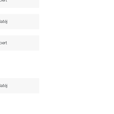
bert
atěj
bert
atěj