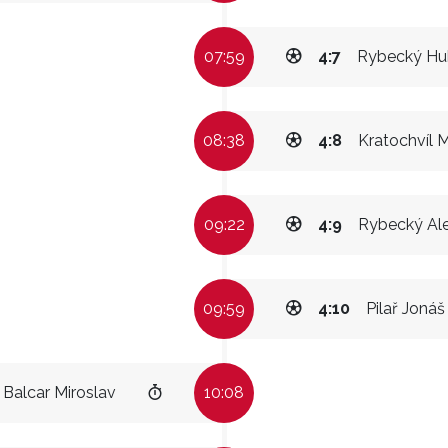
07:59
4:7
Rybecký Hu
08:38
4:8
Kratochvíl M
09:22
4:9
Rybecký Al
09:59
4:10
Pilař Jonáš
Balcar Miroslav
10:08