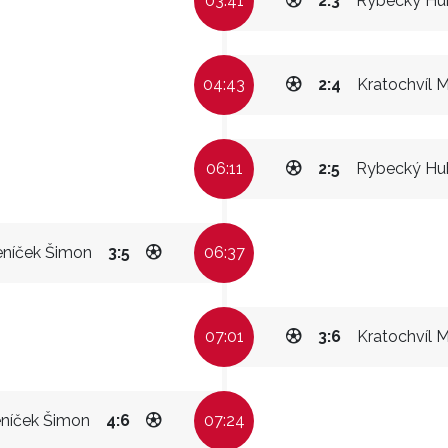
03:41
2:3
Rybecký Hu
04:43
2:4
Kratochvíl M
06:11
2:5
Rybecký Hu
níček Šimon
3:5
06:37
07:01
3:6
Kratochvíl M
níček Šimon
4:6
07:24