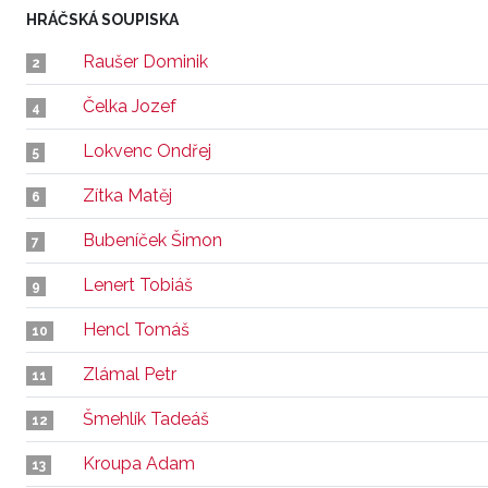
HRÁČSKÁ SOUPISKA
Raušer Dominik
2
Čelka Jozef
4
Lokvenc Ondřej
5
Zítka Matěj
6
Bubeníček Šimon
7
Lenert Tobiáš
9
Hencl Tomáš
10
Zlámal Petr
11
Šmehlík Tadeáš
12
Kroupa Adam
13