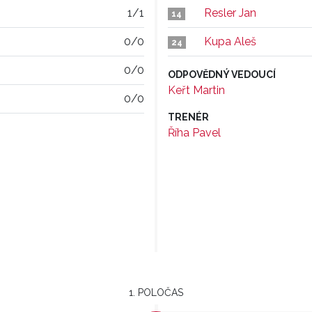
1/1
Resler Jan
14
0/0
Kupa Aleš
24
0/0
ODPOVĚDNÝ VEDOUCÍ
Keřt Martin
0/0
TRENÉR
Říha Pavel
1. POLOČAS