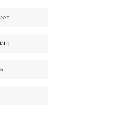
bert
atěj
ex