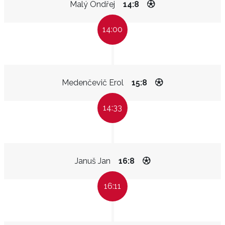
Malý Ondřej
14:8
14:00
Medenčevič Erol
15:8
14:33
Januš Jan
16:8
16:11