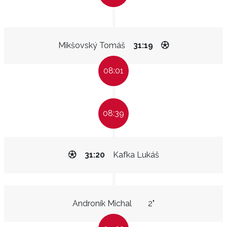
Mikšovský Tomáš
31:19
08:01
08:39
31:20
Kafka Lukáš
Androník Michal
2"