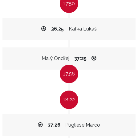
17:50
36:25
Kafka Lukáš
Malý Ondřej
37:25
17:56
18:22
37:26
Pugliese Marco