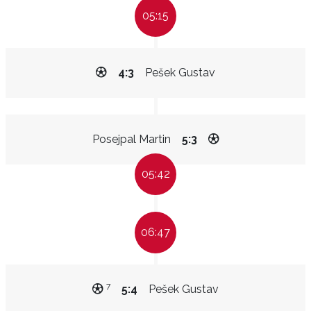
05:15
4:3
Pešek Gustav
Posejpal Martin
5:3
05:42
06:47
7
5:4
Pešek Gustav