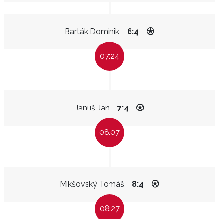
Barták Dominik
6:4
07:24
Januš Jan
7:4
08:07
Mikšovský Tomáš
8:4
08:27