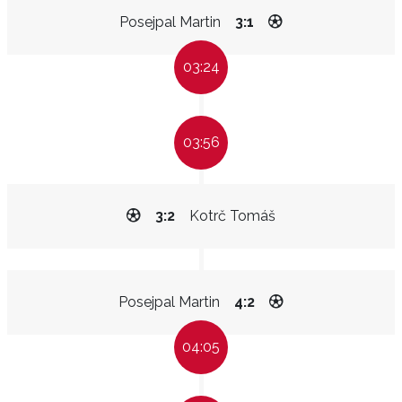
Posejpal Martin
3:1
03:24
03:56
3:2
Kotrč Tomáš
Posejpal Martin
4:2
04:05