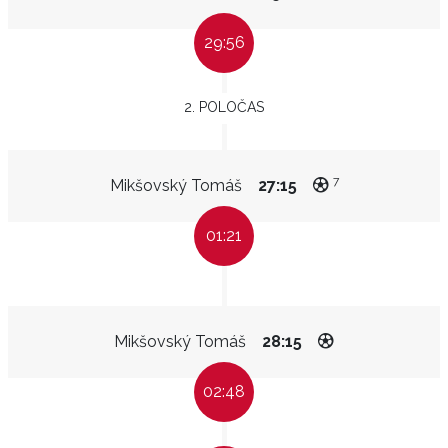
29:56
2. POLOČAS
7
Mikšovský Tomáš
27:15
01:21
Mikšovský Tomáš
28:15
02:48