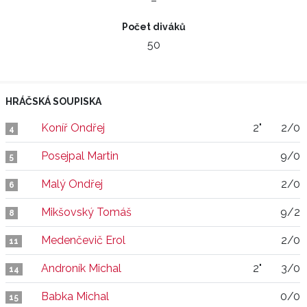
–
Počet diváků
50
HRÁČSKÁ SOUPISKA
Koníř Ondřej
2"
2/0
4
Posejpal Martin
9/0
5
Malý Ondřej
2/0
6
Mikšovský Tomáš
9/2
8
Medenčevič Erol
2/0
11
Androník Michal
2"
3/0
14
Babka Michal
0/0
15