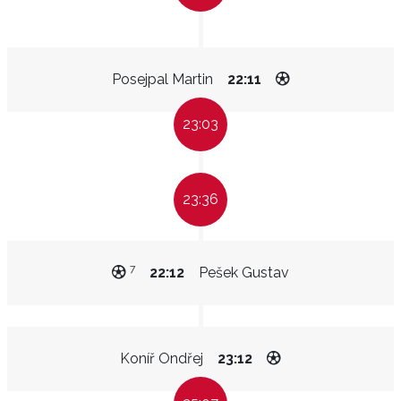
Posejpal Martin
22:11
23:03
23:36
7
22:12
Pešek Gustav
Koníř Ondřej
23:12