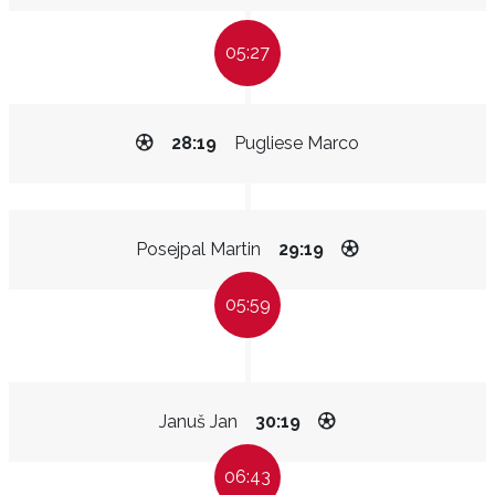
05:27
28:19
Pugliese Marco
Posejpal Martin
29:19
05:59
Januš Jan
30:19
06:43