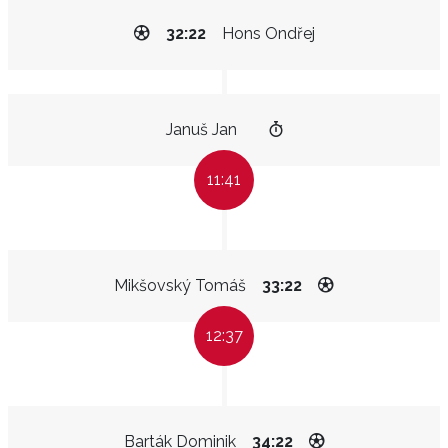
32:22
Hons Ondřej
Januš Jan
11:41
Mikšovský Tomáš
33:22
12:37
Barták Dominik
34:22