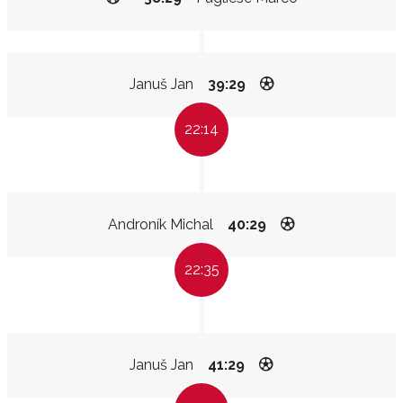
Januš Jan
39:29
22:14
Androník Michal
40:29
22:35
Januš Jan
41:29