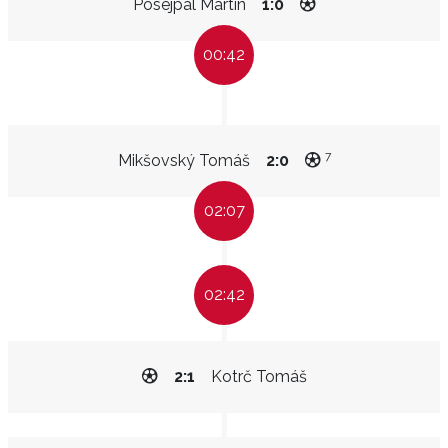
Posejpal Martin
1:0
00:42
7
Mikšovský Tomáš
2:0
02:07
02:42
2:1
Kotrč Tomáš