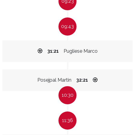
09:23
09:43
31:21
Pugliese Marco
Posejpal Martin
32:21
10:30
11:36