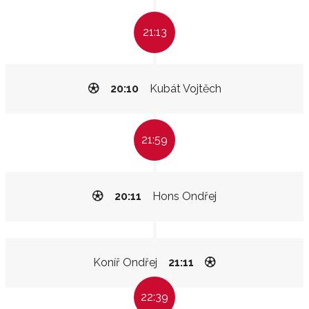
21:13
20:10
Kubát Vojtěch
21:59
20:11
Hons Ondřej
Koníř Ondřej
21:11
22:39