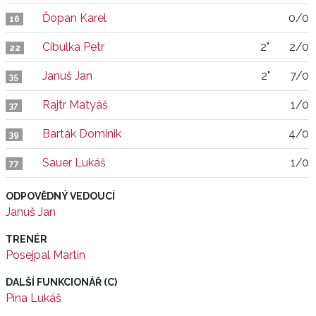
Ďopan Karel
0/0
16
Cibulka Petr
2"
2/0
22
Januš Jan
2"
7/0
35
Rajtr Matyáš
1/0
37
Barták Dominik
4/0
39
Sauer Lukáš
1/0
77
ODPOVĚDNÝ VEDOUCÍ
Januš Jan
TRENÉR
Posejpal Martin
DALŠÍ FUNKCIONÁŘ (C)
Pína Lukáš