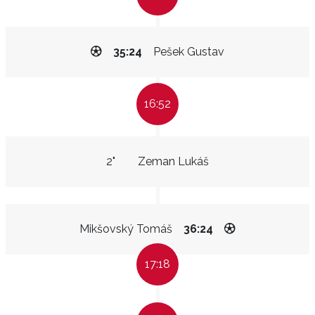
35:24
Pešek Gustav
16:52
2"
Zeman Lukáš
Mikšovský Tomáš
36:24
17:18