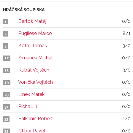
HRÁČSKÁ SOUPISKA
Bartoš Matěj
0/0
1
Pugliese Marco
8/1
4
Kotrč Tomáš
3/0
5
Šimánek Michal
0/0
12
Kubát Vojtěch
3/0
15
Vonička Vojtěch
0/0
19
Línek Marek
0/0
23
Pícha Jiří
0/0
31
Palkanin Robert
1/0
33
Ctibor Pavel
0/0
35