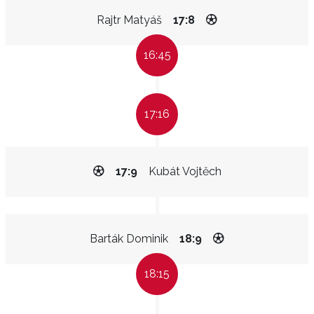
Rajtr Matyáš
17:8
16:45
17:16
17:9
Kubát Vojtěch
Barták Dominik
18:9
18:15