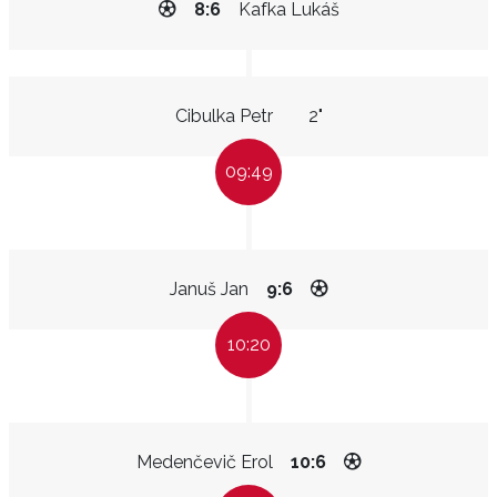
8:6
Kafka Lukáš
Cibulka Petr
2"
09:49
Januš Jan
9:6
10:20
Medenčevič Erol
10:6