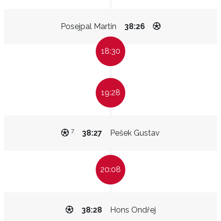
Posejpal Martin
38:26
18:30
19:28
7
38:27
Pešek Gustav
20:08
38:28
Hons Ondřej