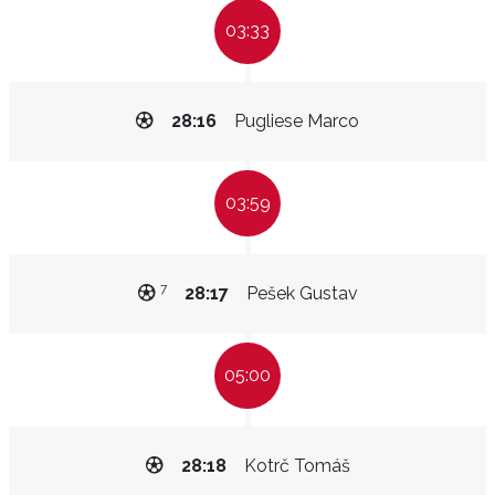
03:33
28:16
Pugliese Marco
03:59
7
28:17
Pešek Gustav
05:00
28:18
Kotrč Tomáš