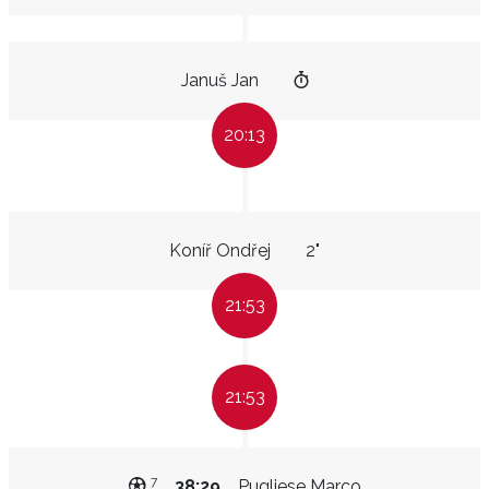
Januš Jan
20:13
Koníř Ondřej
2"
21:53
21:53
7
38:29
Pugliese Marco