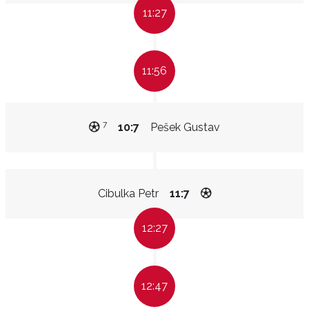
11:27
11:56
7
10:7
Pešek Gustav
Cibulka Petr
11:7
12:27
12:47