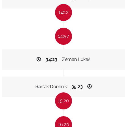
14:12
14:57
34:23
Zeman Lukáš
Barták Dominik
35:23
15:20
16:20