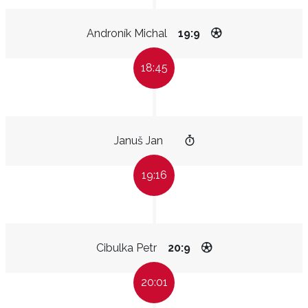
Androník Michal
19:9
18:45
Januš Jan
19:16
Cibulka Petr
20:9
20:01