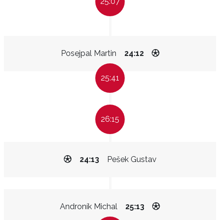
25:07
Posejpal Martin
24:12
25:41
26:15
24:13
Pešek Gustav
Androník Michal
25:13