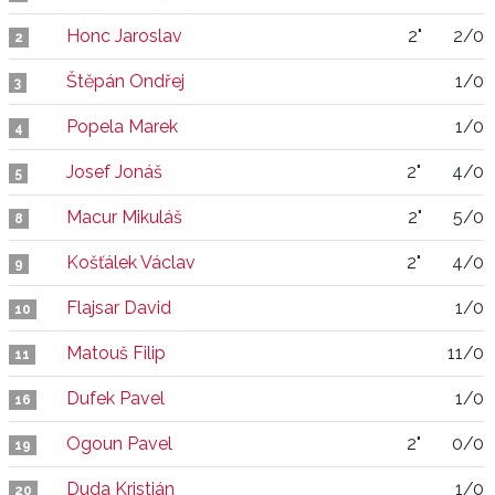
Honc Jaroslav
2"
2/0
2
Štěpán Ondřej
1/0
3
Popela Marek
1/0
4
Josef Jonáš
2"
4/0
5
Macur Mikuláš
2"
5/0
8
Košťálek Václav
2"
4/0
9
Flajsar David
1/0
10
Matouš Filip
11/0
11
Dufek Pavel
1/0
16
Ogoun Pavel
2"
0/0
19
Duda Kristián
1/0
20