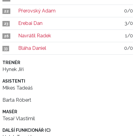
Přerovský Adam
0/0
22
Erebai Dan
3/0
23
Navrátil Radek
1/0
26
Bláha Daniel
0/0
33
TRENÉR
Hynek Jiří
ASISTENTI
Mikes Tadeáš
Barta Róbert
MASÉR
Tesař Vlastimil
DALŠÍ FUNKCIONÁŘ (C)