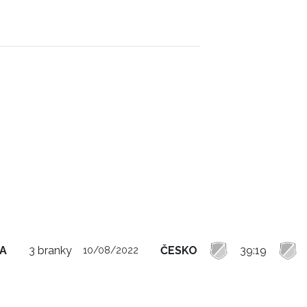
VA
3 branky
ČESKO
39:19
10/08/2022