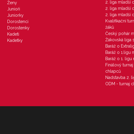
2. liga mladší
Ženy
2. liga mladší
Junioři
2. liga mladší
Juniorky
Kvalifikační tu
Dorostenci
žáků
Dorostenky
Český pohár 
Kadeti
Žákovská liga 
Kadetky
Baráž o Extral
Baráž o 1.ligu
Baráž o 1. lig
Finálový turna
chlapců
Nadstavba 2. l
ODM - turnaj c