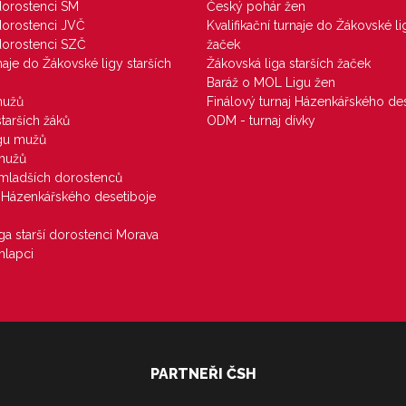
 dorostenci SM
Český pohár žen
 dorostenci JVČ
Kvalifikační turnaje do Žákovské li
 dorostenci SZČ
žaček
rnaje do Žákovské ligy starších
Žákovská liga starších žaček
Baráž o MOL Ligu žen
mužů
Finálový turnaj Házenkářského des
starších žáků
ODM - turnaj dívky
igu mužů
 mužů
u mladších dorostenců
j Házenkářského desetiboje
iga starší dorostenci Morava
hlapci
PARTNEŘI ČSH