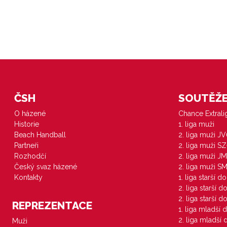
ČSH
SOUTĚŽE 
O házené
Chance Extral
Historie
1. liga muži
Beach Handball
2. liga muži J
Partneři
2. liga muži S
Rozhodčí
2. liga muži JM
Český svaz házené
2. liga muži S
Kontakty
1. liga starší d
2. liga starší 
2. liga starší 
REPREZENTACE
1. liga mladší 
2. liga mladší
Muži