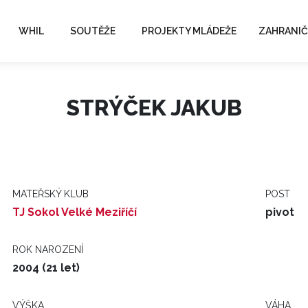
WHIL
SOUTĚŽE
PROJEKTY MLÁDEŽE
ZAHRANIČ
STRÝČEK JAKUB
MATEŘSKÝ KLUB
POST
TJ Sokol Velké Meziříčí
pivot
ROK NAROZENÍ
2004 (21 let)
VÝŠKA
VÁHA