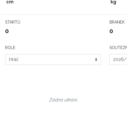
cm
kg
STARTŮ
BRANEK
0
0
ROLE
SOUTĚŽN
Žádná utkání.