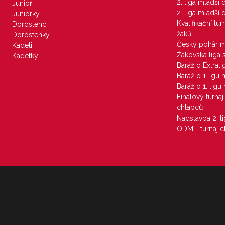
2. liga mladší
Junioři
2. liga mladší
Juniorky
Kvalifikační tu
Dorostenci
žáků
Dorostenky
Český pohár 
Kadeti
Žákovská liga 
Kadetky
Baráž o Extral
Baráž o 1.ligu
Baráž o 1. lig
Finálový turna
chlapců
Nadstavba 2. l
ODM - turnaj c