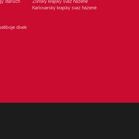
gy starších
Zlínský krajský svaz házené
Karlovarský krajský svaz házené
etiboje dívek