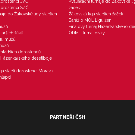
 dorostenci JVČ
Kvalifikační turnaje do Žákovské li
 dorostenci SZČ
žaček
rnaje do Žákovské ligy starších
Žákovská liga starších žaček
Baráž o MOL Ligu žen
mužů
Finálový turnaj Házenkářského des
starších žáků
ODM - turnaj dívky
igu mužů
 mužů
u mladších dorostenců
j Házenkářského desetiboje
iga starší dorostenci Morava
hlapci
PARTNEŘI ČSH