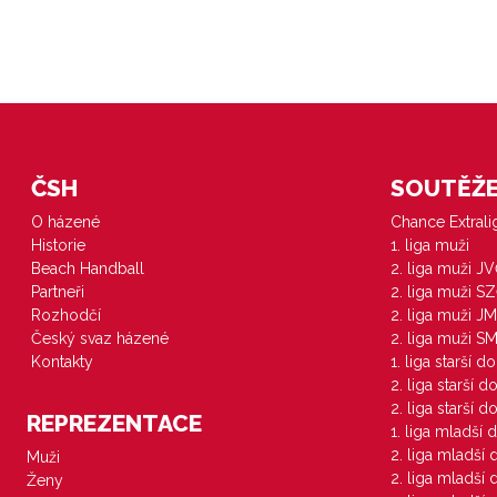
ČSH
SOUTĚŽE 
O házené
Chance Extral
Historie
1. liga muži
Beach Handball
2. liga muži J
Partneři
2. liga muži S
Rozhodčí
2. liga muži JM
Český svaz házené
2. liga muži S
Kontakty
1. liga starší d
2. liga starší 
2. liga starší 
REPREZENTACE
1. liga mladší 
2. liga mladší
Muži
2. liga mladší
Ženy