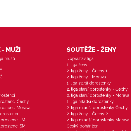
- MUŽI
SOUTĚŽE - ŽENY
iga mužů
Doprastav liga
1. liga ženy
VČ
2. liga ženy - Čechy 1
ZČ
2. liga ženy - Morava
1. liga starší dorostenky
M
2. liga starší dorostenky - Čechy
orostenci
2. liga starší dorostenky - Morava
dorostenci Čechy
1. liga mladší dorostenky
dorostenci Morava
2. liga mladší dorostenky Čechy
dorostenci
2. liga ženy - Čechy 2
 dorostenci JM
2. liga mladší dorostenky Morava
 dorostenci SM
Český pohár žen