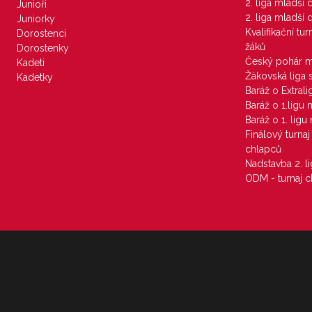
2. liga mladší
Junioři
2. liga mladší
Juniorky
Kvalifikační tu
Dorostenci
žáků
Dorostenky
Český pohár 
Kadeti
Žákovská liga 
Kadetky
Baráž o Extral
Baráž o 1.ligu
Baráž o 1. lig
Finálový turna
chlapců
Nadstavba 2. l
ODM - turnaj c