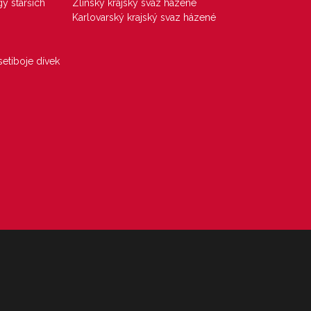
gy starších
Zlínský krajský svaz házené
Karlovarský krajský svaz házené
etiboje dívek