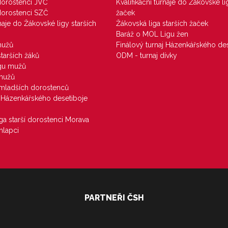
 dorostenci JVČ
Kvalifikační turnaje do Žákovské li
 dorostenci SZČ
žaček
rnaje do Žákovské ligy starších
Žákovská liga starších žaček
Baráž o MOL Ligu žen
mužů
Finálový turnaj Házenkářského des
starších žáků
ODM - turnaj dívky
igu mužů
 mužů
u mladších dorostenců
j Házenkářského desetiboje
iga starší dorostenci Morava
hlapci
PARTNEŘI ČSH