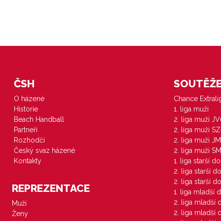
ČSH
SOUTĚŽE 
O házené
Chance Extral
Historie
1. liga muži
Beach Handball
2. liga muži J
Partneři
2. liga muži S
Rozhodčí
2. liga muži JM
Český svaz házené
2. liga muži S
Kontakty
1. liga starší d
2. liga starší 
2. liga starší 
REPREZENTACE
1. liga mladší 
2. liga mladší
Muži
2. liga mladší
Ženy