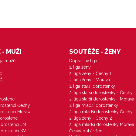
- MUŽI
SOUTĚŽE - ŽENY
iga mužů
Doprastav liga
1. liga ženy
VČ
2. liga ženy - Čechy 1
ZČ
2. liga ženy - Morava
1. liga starší dorostenky
M
2. liga starší dorostenky - Čechy
orostenci
2. liga starší dorostenky - Morava
dorostenci Čechy
1. liga mladší dorostenky
dorostenci Morava
2. liga mladší dorostenky Čechy
dorostenci
2. liga ženy - Čechy 2
 dorostenci JM
2. liga mladší dorostenky Morava
 dorostenci SM
Český pohár žen