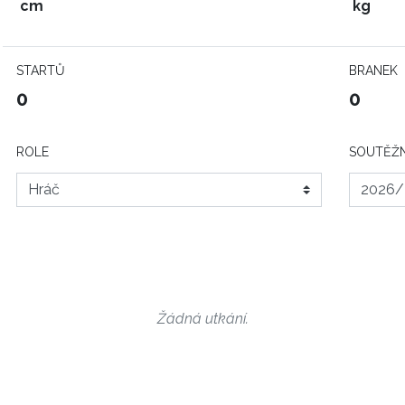
cm
kg
STARTŮ
BRANEK
0
0
ROLE
SOUTĚŽN
Žádná utkání.