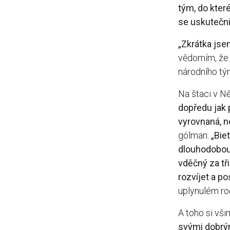
tým, do kter
se uskutečnil
„Zkrátka jse
vědomím, že 
národního tým
Na štaci v Ně
dopředu jak p
vyrovnaná, n
gólman.
„Bie
dlouhodobou 
vděčný za tři
rozvíjet a po
uplynulém ro
A toho si vš
svými dobrým