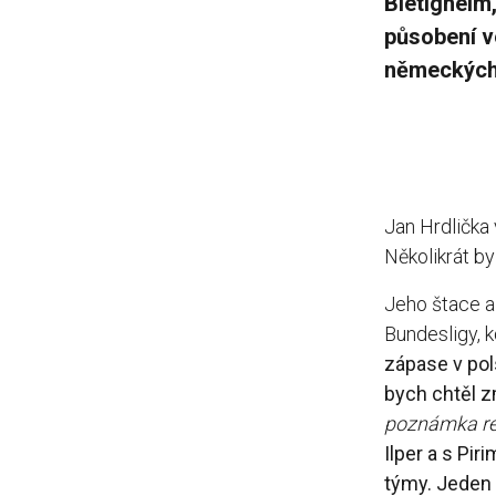
Bietigheim
působení v
německých
Jan Hrdlička
Několikrát by
Jeho štace a
Bundesligy, 
zápase v pol
bych chtěl zm
poznámka re
Ilper a s Pi
týmy. Jeden 