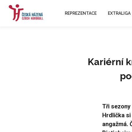
REPREZENTACE
EXTRALIGA
Kariérní 
po
Tři sezony 
Hrdlička si
angažmá. Č