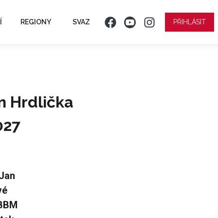
Í
REGIONY
SVAZ
PŘIHLÁSIT
n Hrdlička
027
 Jan
vé
 BBM