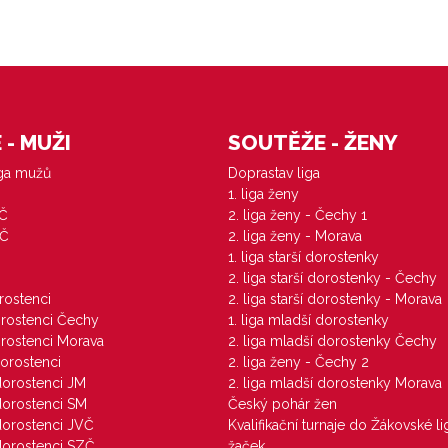
- MUŽI
SOUTĚŽE - ŽENY
iga mužů
Doprastav liga
1. liga ženy
VČ
2. liga ženy - Čechy 1
ZČ
2. liga ženy - Morava
1. liga starší dorostenky
M
2. liga starší dorostenky - Čechy
orostenci
2. liga starší dorostenky - Morava
dorostenci Čechy
1. liga mladší dorostenky
dorostenci Morava
2. liga mladší dorostenky Čechy
dorostenci
2. liga ženy - Čechy 2
 dorostenci JM
2. liga mladší dorostenky Morava
 dorostenci SM
Český pohár žen
 dorostenci JVČ
Kvalifikační turnaje do Žákovské li
 dorostenci SZČ
žaček