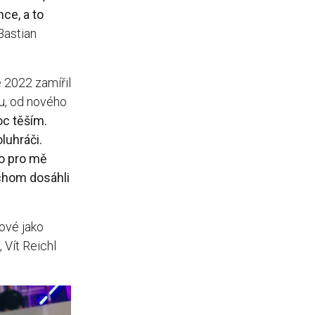
nce, a to
 Bastian
 2022 zamířil
u, od nového
c těším.
luhráči.
to pro mě
chom dosáhli
ové jako
Vít Reichl