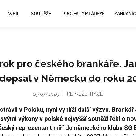
WHIL
SOUTĚŽE
PROJEKTY MLÁDEŽE
ZAHRANIČ
krok pro českého brankáře. Ja
depsal v Německu do roku 2
15/07/2025
|
REPREZENTACE
strávil v Polsku, nyní vyhlíží další výzvu. Brankář
 svými výkony v polské nejvyšší soutěži řekl o no
eský reprezentant míří do německého klubu SG