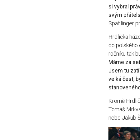
si vybral prá
svým přátel
Spahlinger p
Hrdlička ház
do polského 
ročníku tak
Máme za sebou
Jsem tu zatí
velká čest, 
stanoveného
Kromě Hrdlič
Tomáš Mrkva,
nebo Jakub Š