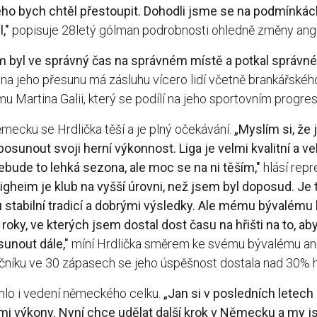
ého bych chtěl přestoupit. Dohodli jsme se na podmínkác
,"
popisuje 28letý gólman podrobnosti ohledně změny an
m byl ve správný čas na správném místě a potkal správné l
na jeho přesunu má zásluhu vícero lidí včetně brankářského
u Martina Galii, který se podílí na jeho sportovním progres
mecku se Hrdlička těší a je plný očekávání.
„Myslím si, že 
osunout svoji herní výkonnost. Liga je velmi kvalitní a ve
ebude to lehká sezona, ale moc se na ni těším,"
hlásí repr
tigheim je klub na vyšší úrovni, než jsem byl doposud. Je 
stabilní tradicí a dobrými výsledky. Ale mému bývalému
 roky, ve kterých jsem dostal dost času na hřišti na to, a
sunout dále,"
míní Hrdlička směrem ke svému bývalému a
čníku ve 30 zápasech se jeho úspěšnost dostala nad 30% h
imlo i vedení německého celku.
„Jan si v posledních letech
i výkony. Nyní chce udělat další krok v Německu a my js