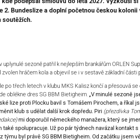
, kde podepsal smlouvu do léta 2027. Vyzkouší si
e 2. Bundeslize a doplní početnou českou kolonii 
 soutěžích.
 v uplynulé sezoně patřil k nejlepším brankářům ORLEN Supe
l zvolen hráčem kola a objevil se i v sestavě základní části p
le po třech letech v klubu MKS Kalisz končí a přesouvá se 
kde oblékne dres SG BBM Bietigheim.
„V minulé sezoně j
ské lize proti Plocku bavil s Tomášem Pirochem, a říkal 
ěnit klub s udělat další krok dopředu. Piri
(přezdívka Tom
dakce)
mi doporučil německého manažera, který se jme
rim také spolupracuje. Už po pár týdnech navázal kontakt
z týmu byl právě SG BBM Bietigheim. Od začátku jsem věd