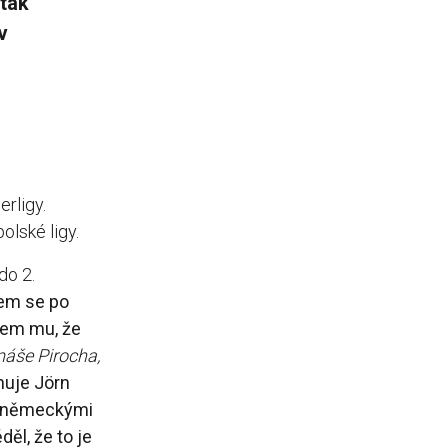
 tak
v
rligy.
olské ligy.
do 2.
sem se po
jsem mu, že
áše Pirocha,
nuje Jörn
 s německými
ěl, že to je