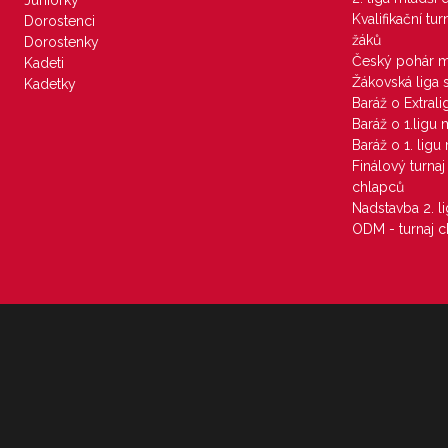
Juniorky
Kvalifikační tu
Dorostenci
žáků
Dorostenky
Český pohár 
Kadeti
Žákovská liga 
Kadetky
Baráž o Extral
Baráž o 1.ligu
Baráž o 1. lig
Finálový turna
chlapců
Nadstavba 2. l
ODM - turnaj c