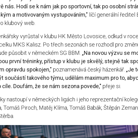
vě nás. Hodí se k nám jak po sportovní, tak po osobní strá
ským a motivovaným vystupováním,"
líčí generální ředitel
ro klubový web.
enkářsky vyrůstal v klubu HK Město Lovosice, odkud v roce
celku MKS Kalisz. Po třech sezonách se rozhodl pro změn
 bude působit v německém SG BBM.
„Na novou výzvu se mo
 první tréninky, přístup v klubu je skvělý, stejně tak spo
m opravdu spokojen,"
poznamenává český házenkář.
„Je 
být součástí takového týmu, udělám maximum pro to, aby
 cíle. Doufám, že se nám sezona povede,"
přeje si.
ky nastoupí v německých ligách i jeho reprezentační koleg
 Tomáš Piroch, Matěj Klíma, Tomáš Babák, Štěpán Zeman, 
těrba.