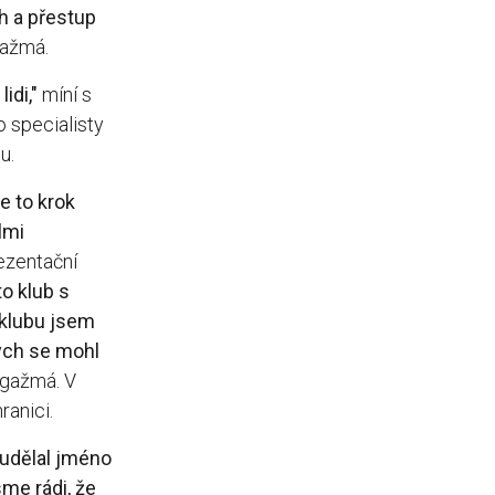
h a přestup
gažmá.
idi,"
míní s
 specialisty
u.
je to krok
lmi
ezentační
to klub s
 klubu jsem
bych se mohl
ngažmá. V
ranici.
 udělal jméno
me rádi, že