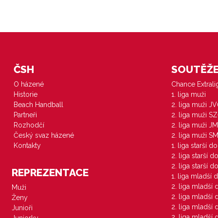
ČSH
SOUTĚŽE 
O házené
Chance Extral
Historie
1. liga muži
Beach Handball
2. liga muži J
Partneři
2. liga muži S
Rozhodčí
2. liga muži JM
Český svaz házené
2. liga muži S
Kontakty
1. liga starší d
2. liga starší 
2. liga starší 
REPREZENTACE
1. liga mladší 
2. liga mladší
Muži
2. liga mladší
Ženy
2. liga mladší
Junioři
2. liga mladší