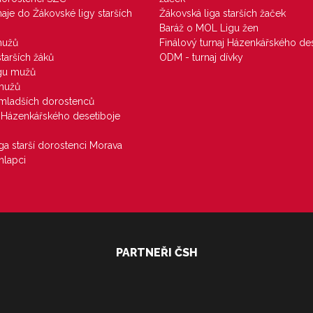
rnaje do Žákovské ligy starších
Žákovská liga starších žaček
Baráž o MOL Ligu žen
mužů
Finálový turnaj Házenkářského des
starších žáků
ODM - turnaj dívky
igu mužů
 mužů
u mladších dorostenců
j Házenkářského desetiboje
iga starší dorostenci Morava
hlapci
PARTNEŘI ČSH